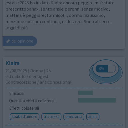
estate 2025 ho inziato Klaira ancora peggio, mi è stato
prescritto xanax, sento ansie perenni senza motivo,
mattina è peggiore, formicolii, dormo malissimo,
minzione nottura continua, ciclo zero. Sono al seco
...
leggi di più
dai opinione
Klaira
21/08/2025 | Donna | 25
estradiolo / dienogest
Contraccezione / anticoncezionali
Efficacia
Quantità effetti collaterali
Effetti collaterali
sbalzi d'umore
tristezza
emicrania
ansia