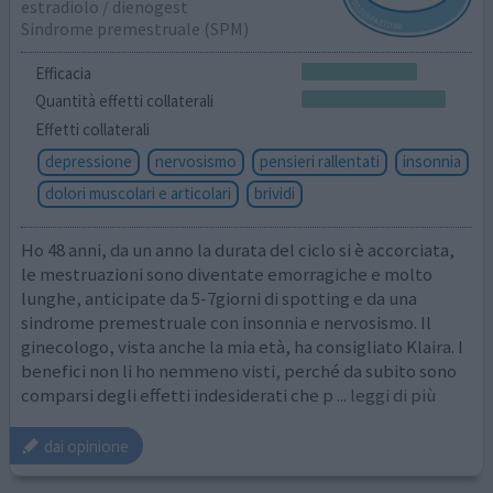
estradiolo / dienogest
Sindrome premestruale (SPM)
Efficacia
Quantità effetti collaterali
Effetti collaterali
depressione
nervosismo
pensieri rallentati
insonnia
dolori muscolari e articolari
brividi
Ho 48 anni, da un anno la durata del ciclo si è accorciata,
le mestruazioni sono diventate emorragiche e molto
lunghe, anticipate da 5-7giorni di spotting e da una
sindrome premestruale con insonnia e nervosismo. Il
ginecologo, vista anche la mia età, ha consigliato Klaira. I
benefici non li ho nemmeno visti, perché da subito sono
comparsi degli effetti indesiderati che p
... leggi di più
dai opinione