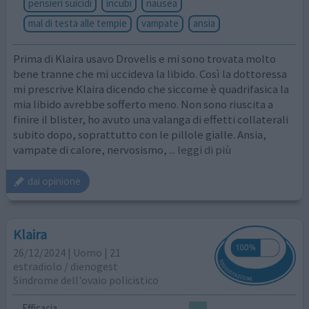
pensieri suicidi
incubi
nausea
mal di testa alle tempie
vampate
ansia
Prima di Klaira usavo Drovelis e mi sono trovata molto
bene tranne che mi uccideva la libido. Così la dottoressa
mi prescrive Klaira dicendo che siccome è quadrifasica la
mia libido avrebbe sofferto meno. Non sono riuscita a
finire il blister, ho avuto una valanga di effetti collaterali
subito dopo, soprattutto con le pillole gialle. Ansia,
vampate di calore, nervosismo,
... leggi di più
dai opinione
Klaira
26/12/2024 | Uomo | 21
estradiolo / dienogest
Sindrome dell'ovaio policistico
Efficacia