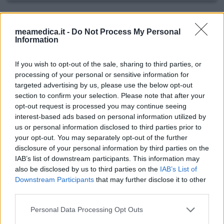
Klaira
meamedica.it -
Do Not Process My Personal
09/10/2023 | Donna | 35
Information
estradiolo / dienogest
Contraccezione / anticoncezionali
If you wish to opt-out of the sale, sharing to third parties, or
processing of your personal or sensitive information for
Efficacia
targeted advertising by us, please use the below opt-out
Quantità effetti collaterali
section to confirm your selection. Please note that after your
opt-out request is processed you may continue seeing
Io sinceramente a differenza delle altre donne, non ho
interest-based ads based on personal information utilized by
mai avuto problemi. In passato lo usato per un ovaio
us or personal information disclosed to third parties prior to
policistico, è mi ha fatto stare bene. Adesso lo ripreso
your opt-out. You may separately opt-out of the further
perchè ho avuto delle mestruazioni irregolari, ma anche
disclosure of your personal information by third parties on the
per motivi estetici. Pertanto, penso che queste donne
IAB’s list of downstream participants. This information may
che dicono che non ha funzionato, nel mio caso si.
also be disclosed by us to third parties on the
IAB’s List of
Downstream Participants
that may further disclose it to other
third parties.
dai opinione
Personal Data Processing Opt Outs