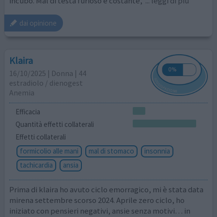
incubo. Mal di testa furioso e costante,
... leggi di più
dai opinione
Klaira
16/10/2025 | Donna | 44
estradiolo / dienogest
Anemia
Efficacia
Quantità effetti collaterali
Effetti collaterali
formicolio alle mani
mal di stomaco
insonnia
tachicardia
ansia
Prima di klaira ho avuto ciclo emorragico, mi è stata data
mirena settembre scorso 2024. Aprile zero ciclo, ho
iniziato con pensieri negativi, ansie senza motivi… in