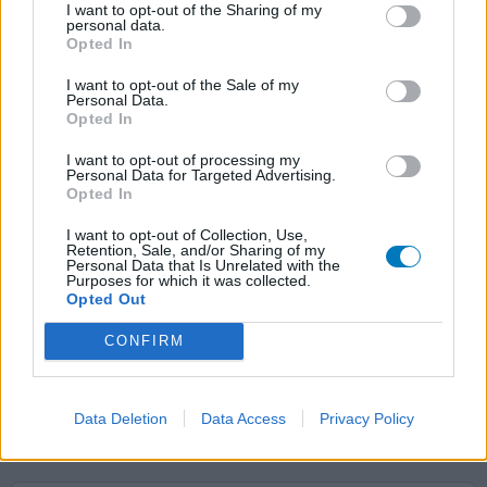
Klaira
I want to opt-out of the Sharing of my
personal data.
27/09/2023 | Donna | 24
Opted In
estradiolo / dienogest
Sindrome dell'ovaio policistico
I want to opt-out of the Sale of my
Personal Data.
Opted In
Efficacia
Quantità effetti collaterali
I want to opt-out of processing my
Personal Data for Targeted Advertising.
Opted In
Ho assunto Klaira per un mese, dopo aver avuto già altre
esperienze pregresse con altre note pillole come
I want to opt-out of Collection, Use,
Retention, Sale, and/or Sharing of my
Lusinelle. All’inizio sembrava funzionasse discretamente
Personal Data that Is Unrelated with the
nonostante il salasso di sangue e i crampi(che ho sempre
Purposes for which it was collected.
sperimentato al naturale) i primi giorni di assunzione. Poi
Opted Out
ho avuto qualche giorno di tregua con incredibile
CONFIRM
incremento di energie ma uno strano affanno e
... leggi di
più
Data Deletion
Data Access
Privacy Policy
dai opinione