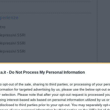
sperienze
ltro
depressivi SSRI
depressivi SSRI
depressivi SSRI
ia - antipsicotici
.it -
Do Not Process My Personal Information
epressivi altro
ia - antipsicotici
to opt-out of the sale, sharing to third parties, or processing of your per
formation for targeted advertising by us, please use the below opt-out s
idi
r selection. Please note that after your opt-out request is processed y
Bu
epressivi altro
eing interest-based ads based on personal information utilized by us or
Non
disclosed to third parties prior to your opt-out. You may separately opt-
losure of your personal information by third parties on the IAB’s list of