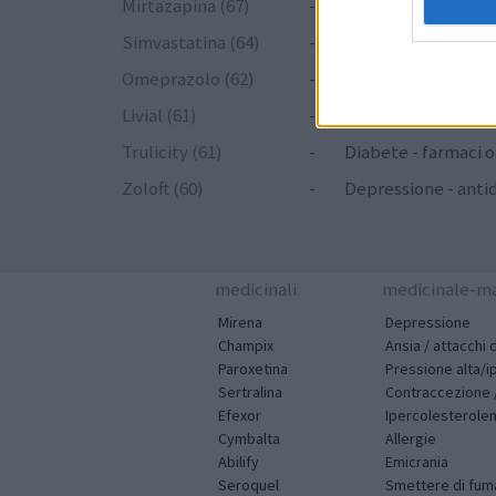
Mirtazapina (67)
-
Depressione - antid
Simvastatina (64)
-
Colesterolo
Omeprazolo (62)
-
Acidità gastrica - 
Livial (61)
-
Ormoni - estrogeni
Trulicity (61)
-
Diabete - farmaci o
Zoloft (60)
-
Depressione - anti
medicinali
medicinale-ma
Mirena
Depressione
Champix
Ansia / attacchi 
Paroxetina
Pressione alta/i
Sertralina
Contraccezione /
Efexor
Ipercolesterolem
Cymbalta
Allergie
Abilify
Emicrania
Seroquel
Smettere di fum