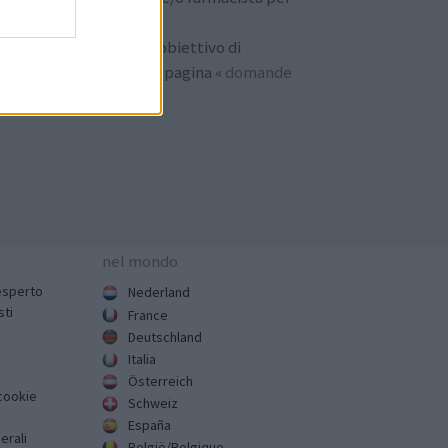
consiglio adeguato.
vuoi sapere di più sull'obiettivo di
amedica.it
, consulta la pagina «
domande
equenti
».
nel mondo
esperto
Nederland
sti
France
Deutschland
Italia
Österreich
cookie
Schweiz
España
erali
België/Belgique