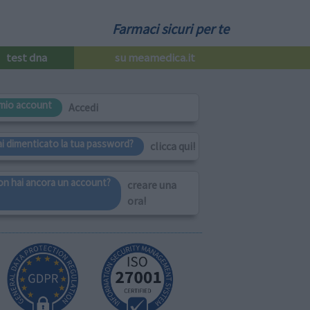
Farmaci sicuri per te
test dna
su meamedica.it
l mio account
Accedi
ai dimenticato la tua password?
clicca qui!
on hai ancora un account?
creare una
ora!