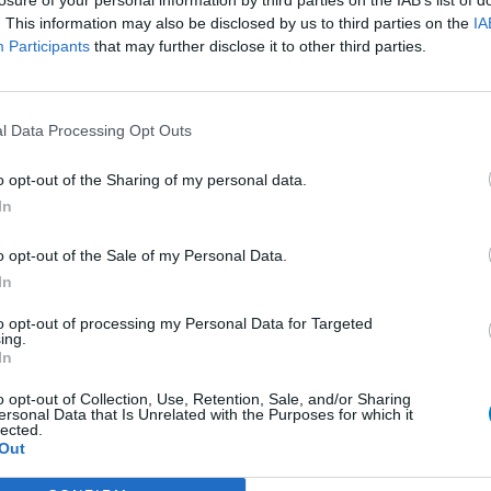
sul
. This information may also be disclosed by us to third parties on the
IA
oni
sap
Participants
that may further disclose it to other third parties.
depressivi SSRI
l Data Processing Opt Outs
ltro
ia - antipsicotici
o opt-out of the Sharing of my personal data.
In
depressivi TCA
o opt-out of the Sale of my Personal Data.
imili
In
to opt-out of processing my Personal Data for Targeted
ing.
epressivi altro
In
AT
ltro
o opt-out of Collection, Use, Retention, Sale, and/or Sharing
Le 
ersonal Data that Is Unrelated with the Purposes for which it
ltro
lected.
un
Out
per
sem