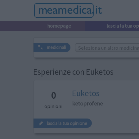
homepage
lascia la tua o
Seleziona un altro medicinal
medicinali
Esperienze con Euketos
Euketos
0
ketoprofene
opinioni
lascia la tua opinione