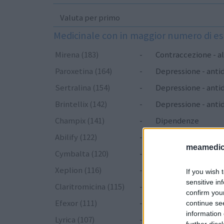
Valuta per primo
Medicinale con in maggior numero di e
Mirena (183)
-
Contraccezione - a
Paroxetina (164)
-
Depressione - anti
Sertralina (154)
-
Depressione - anti
Brintellix (142)
-
Depressione - anti
Champix (141)
-
Dipendenze
Abilify (122)
-
Psicosi / Schizofren
meamedica
Cymbalta (120)
-
Depressione - antid
Xeplion (116)
-
Psicosi / Schizofren
If you wish 
sensitive in
Claritromicina (115)
-
Antibiotici - macrol
confirm you
Efexor (111)
-
Depressione - antid
continue se
information 
Lyrica (107)
-
Epilessia
further disc