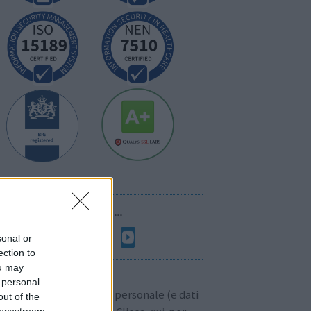
Seguici su...
sonal or
ection to
ou may
ono a sapersi:
 personal
 rilasciamo alcun dato personale (e dati
out of the
 downstream