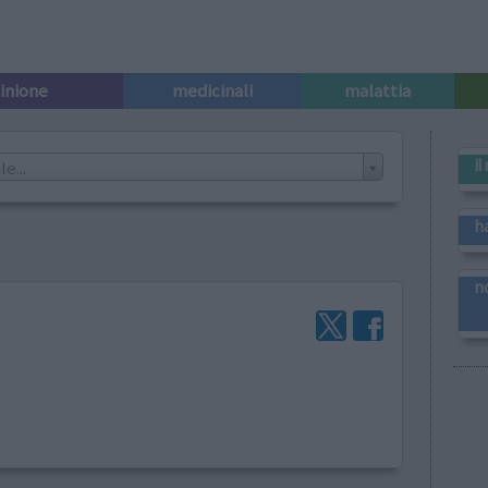
pinione
medicinali
malattia
i
e...
h
n