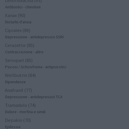
Levofloxacina (93)
Antibiotici - chinoloni
Xanax (90)
Disturbi d'ansia
Cipralex (89)
Depressione - antidepressivi SSRI
Cerazette (85)
Contraccezione - altro
Seroquel (85)
Psicosi / Schizofrenia - antipsicotici
Wellbutrin (84)
Dipendenze
Anafranil (77)
Depressione - antidepressivi TCA
Tramadolo (74)
Dolore - morfina e simili
Depakin (70)
Epilessia