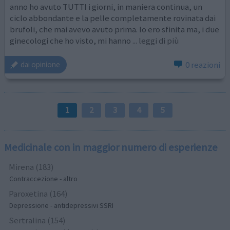
anno ho avuto TUTTI i giorni, in maniera continua, un
ciclo abbondante e la pelle completamente rovinata dai
brufoli, che mai avevo avuto prima. Io ero sfinita ma, i due
ginecologi che ho visto, mi hanno
... leggi di più
0 reazioni
dai opinione
1
2
3
4
5
Medicinale con in maggior numero di esperienze
Mirena (183)
Contraccezione - altro
Paroxetina (164)
Depressione - antidepressivi SSRI
Sertralina (154)