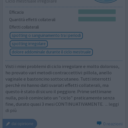
Ciclo mestruale irregolare
Efficacia
Quantità effetti collaterali
Effetti collaterali
spotting o sanguinamento tra i periodi
spotting irregolare
dolore addominale durante il ciclo mestruale
Visti i miei problemi di ciclo irregolare e molto doloroso,
ho provato vari metodi contraccettivi: pillola, anello
vaginale e bastoncino sottocutaneo. Tutti interrotti
perchè mi hanno dati svariati effetti collaterali, ma
questo è stato di sicuro il peggiore. Prime settimane
nulla, poi è cominciato un "ciclo" praticamente senza
fine, durato quasi 3 mesi CONTINUATIVAMENTE.
... leggi
di più
0 reazioni
dai opinione