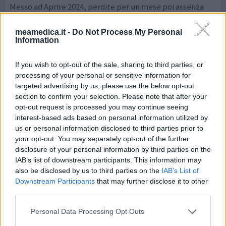
Messo ad Aprire 2024, perdite per un mese poi assenza
per 2 settimane ed in seguito perdite continue fino ad
oggi,a volte sono molto abbondanti a volte meno ma non
meamedica.it -
Do Not Process My Personal
mi permettono di sentirmi serena. Nell' ultimo mese
Information
sembra di esser ritornata adolescente con mal di testa e
dolori premestruali quotidiani. Data la spesa proverò a
If you wish to opt-out of the sale, sharing to third parties, or
mantenere Nexlanon ancora per qualche mese per
...
processing of your personal or sensitive information for
leggi di più
targeted advertising by us, please use the below opt-out
section to confirm your selection. Please note that after your
0 reazioni
opt-out request is processed you may continue seeing
dai opinione
interest-based ads based on personal information utilized by
us or personal information disclosed to third parties prior to
your opt-out. You may separately opt-out of the further
Nexplanon
disclosure of your personal information by third parties on the
08/12/2023 | Donna | 18
IAB’s list of downstream participants. This information may
etonogestrel (68mg)
also be disclosed by us to third parties on the
IAB’s List of
Aborto spontaneo
Downstream Participants
that may further disclose it to other
third parties.
Efficacia
Personal Data Processing Opt Outs
Quantità effetti collaterali