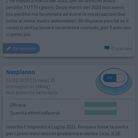
L'ho messo a marzo del 2022, per un anno ho avuto
perdite TUTTI i giorni. Dopo marzo del 2023 non avevo
più perdite ma ho iniziato ad avere le mestruazioni due
volte al mese molto abbondanti. Mi dispiace perché se il
corpo si abitua bene è veramente comodo, per 3 anni non
ci pensi più
0 reazioni
dai opinione
Nexplanon
03/02/2023 | Donna | 28
etonogestrel (68mg)
Non presente nella lista
Efficacia
Quantità effetti collaterali
Inserito l’impianto a Luglio 2021. Pensavo fosse la svolta
per i primi mesi nessun problema e niente ciclo. Il 26