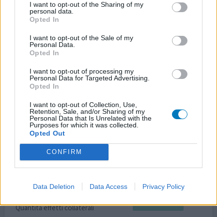
I want to opt-out of the Sharing of my
Ho inserito nexplanon il 28/07/23 dopo un aborto
personal data.
(raschiamento), da lì ho sempre avuto perdite
Opted In
continue,sono stata dalla ginecologa e mi ha dato un
I want to opt-out of the Sale of my
gel,che poco è servito,ora siamo al 09/12/23 e ho sempre
Personal Data.
giramenti di testa,devo prendere il ferro,mi sento
Opted In
sempre stanca in generale…poi per carità a livello
I want to opt-out of processing my
anticoncezionale fa il suo lavoro e nulla da dire,però
Personal Data for Targeted Advertising.
bisognerebbe
... leggi di più
Opted In
I want to opt-out of Collection, Use,
0 reazioni
dai opinione
Retention, Sale, and/or Sharing of my
Personal Data that Is Unrelated with the
Purposes for which it was collected.
Opted Out
Nexplanon
CONFIRM
14/08/2023 | Donna | 42
etonogestrel (68mg)
Contraccezione / anticoncezionali
Data Deletion
Data Access
Privacy Policy
Efficacia
Quantità effetti collaterali