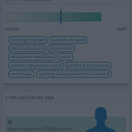
nessun
molti
spotting irregolare
la perdita di capelli
mal di testa acuto
depressione
diminuzione della libido
cistite
aumento dei pensieri suicidi
perdita di motivazione
metrorragia
spotting o sanguinamento tra i periodi
L’INFLUENZA DEL DNA
SI
alcune variazioni nel DNA possono