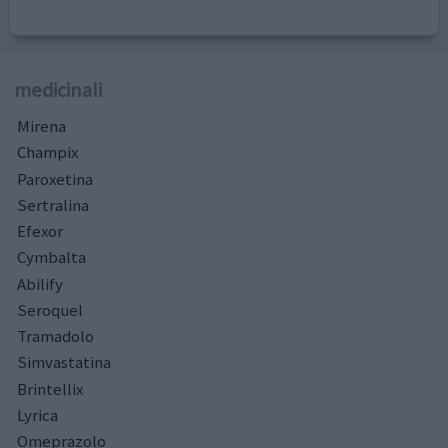
medicinali
Mirena
Champix
Paroxetina
Sertralina
Efexor
Cymbalta
Abilify
Seroquel
Tramadolo
Simvastatina
Brintellix
Lyrica
Omeprazolo