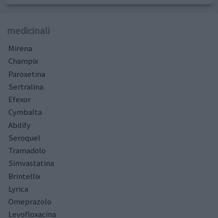
medicinali
Mirena
Champix
Paroxetina
Sertralina
Efexor
Cymbalta
Abilify
Seroquel
Tramadolo
Simvastatina
Brintellix
Lyrica
Omeprazolo
Levofloxacina