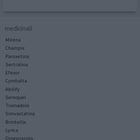
medicinali
Mirena
Champix
Paroxetina
Sertralina
Efexor
Cymbalta
Abilify
Seroquel
Tramadolo
Simvastatina
Brintellix
Lyrica
Omeprazolo