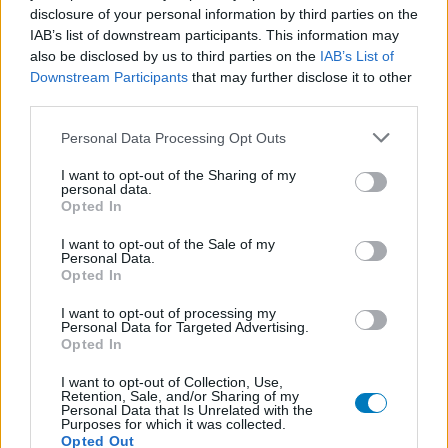
disclosure of your personal information by third parties on the
Le valutazioni su questa pagina sono contenuti generati dagli
IAB’s list of downstream participants. This information may
utenti, letti e revisionati prima dell'approvazione per soddisfare i
also be disclosed by us to third parties on the
IAB’s List of
nostri standard di valutazione dei farmaci. Non chiediamo di
Downstream Participants
that may further disclose it to other
dimostrare alcuna conoscenza medica ai nostri utenti quando
third parties.
descrivono le loro esperienze. In questo modo, le opinioni e le
esperienze descritte riflettono solo il loro punto di vista e non
Personal Data Processing Opt Outs
quello dei proprietari del sito web. Ricorda che queste
I want to opt-out of the Sharing of my
esperienze differiscono da persona a persona e che deve
personal data.
sempre contattare il medico o il farmacista per un consiglio sui
Opted In
farmaci.
I want to opt-out of the Sale of my
Personal Data.
Opted In
I want to opt-out of processing my
Personal Data for Targeted Advertising.
Opted In
I want to opt-out of Collection, Use,
Retention, Sale, and/or Sharing of my
Personal Data that Is Unrelated with the
Purposes for which it was collected.
Opted Out