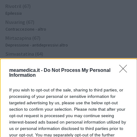
Rivotril (67)
Epilessia
Nuvaring (67)
Contraccezione - altro
Mirtazapina (67)
Depressione - antidepressivi altro
Simvastatina (64)
Colesterolo
Omeprazolo (62)
meamedica.it -
Do Not Process My Personal
Information
Acidità gastrica - Inibitori della pompa protonica
Livial (61)
If you wish to opt-out of the sale, sharing to third parties, or
Ormoni - estrogeni
processing of your personal or sensitive information for
Trulicity (61)
targeted advertising by us, please use the below opt-out
Diabete - farmaci orali
section to confirm your selection. Please note that after your
opt-out request is processed you may continue seeing
Amoxicillina (60)
interest-based ads based on personal information utilized by
Antibiotici - penicilline ad ampio spettro
us or personal information disclosed to third parties prior to
your opt-out. You may separately opt-out of the further