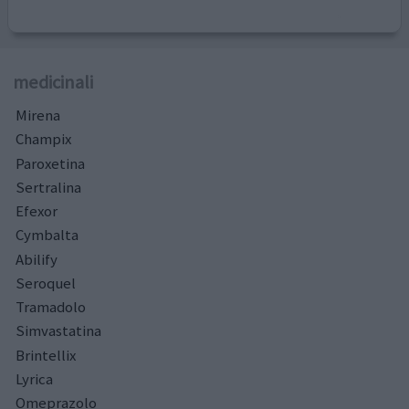
medicinali
Mirena
Champix
Paroxetina
Sertralina
Efexor
Cymbalta
Abilify
Seroquel
Tramadolo
Simvastatina
Brintellix
Lyrica
Omeprazolo