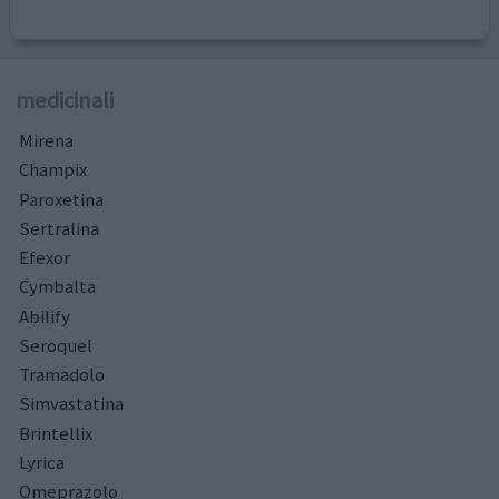
medicinali
Mirena
Champix
Paroxetina
Sertralina
Efexor
Cymbalta
Abilify
Seroquel
Tramadolo
Simvastatina
Brintellix
Lyrica
Omeprazolo