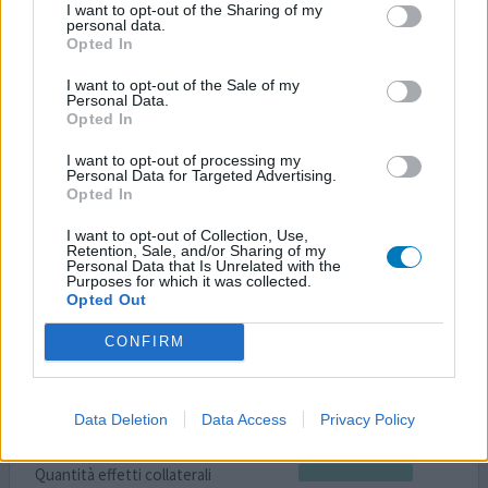
I want to opt-out of the Sharing of my
personal data.
Avevo solo un semplice mal di gola ....con dolori forti nel
Opted In
deglutire ......mi sono ritrovata con .: debolezza
...abbassamento della vista e bruciore forte quando
I want to opt-out of the Sale of my
Personal Data.
durino....mai più ...la mia piccola gli furono somministrate
Opted In
le gocce per aerosol...dopo accusava difficoltà
respiratoria.......che merca di prodotto è pensare che i
I want to opt-out of processing my
medici te lo consigliano prima di altri.....
Personal Data for Targeted Advertising.
Opted In
0 reazioni
dai opinione
I want to opt-out of Collection, Use,
Retention, Sale, and/or Sharing of my
Personal Data that Is Unrelated with the
Purposes for which it was collected.
Opted Out
Augmentin
19/11/2016 | Uomo | 33
CONFIRM
amoxicillina triidrata / potassio
clavulanato (1000/100mg)
Non presente nella lista
Data Deletion
Data Access
Privacy Policy
Efficacia
Quantità effetti collaterali