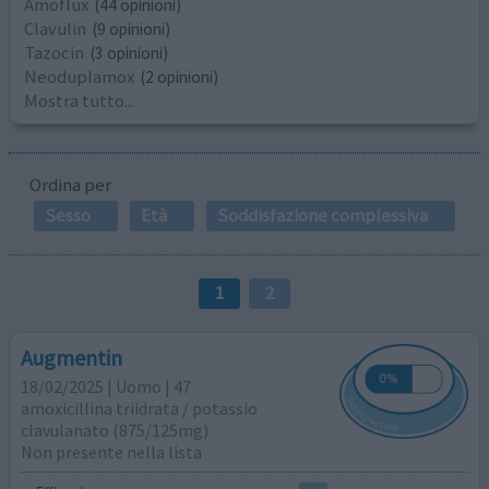
Amoflux
(44 opinioni)
Clavulin
(9 opinioni)
Tazocin
(3 opinioni)
Neoduplamox
(2 opinioni)
Mostra tutto...
Ordina per
Sesso
Età
Soddisfazione complessiva
1
2
Augmentin
18/02/2025 | Uomo | 47
amoxicillina triidrata / potassio
clavulanato (875/125mg)
Non presente nella lista