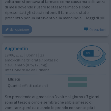
volta non si pensava al farmaco come causa ma a distanza
di mesi dovendo riusare lo stesso farmaco si sono
ripresentati gli stessi sintomi. Il farmaco e stato
prescritto per un intervento alla mandibola
... leggi di più
0 reazioni
dai opinione
Augmentin
19/06/2020 | Donna | 23
amoxicillina triidrata / potassio
clavulanato (875/125mg)
Infezione delle vie urinarie
Efficacia
Quantità effetti collaterali
Sto prendendo augmentin x 3 volte al giorno x 7 giorni ..
sono al terzo giorno e sembra che abbia smesso di
vomitare ..però da quando lo prendo non sento più i