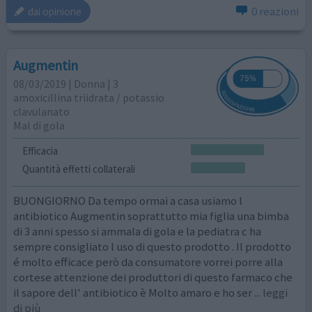
0 reazioni
dai opinione
Augmentin
08/03/2019 | Donna | 3
amoxicillina triidrata / potassio
clavulanato
Mal di gola
Efficacia
Quantità effetti collaterali
BUONGIORNO Da tempo ormai a casa usiamo l
antibiotico Augmentin soprattutto mia figlia una bimba
di 3 anni spesso si ammala di gola e la pediatra c ha
sempre consigliato l uso di questo prodotto . Il prodotto
é molto efficace però da consumatore vorrei porre alla
cortese attenzione dei produttori di questo farmaco che
il sapore dell' antibiotico è Molto amaro e ho ser
... leggi
di più