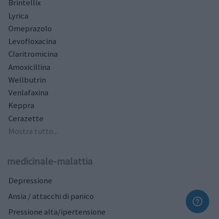
Brintellix
Lyrica
Omeprazolo
Levofloxacina
Claritromicina
Amoxicillina
Wellbutrin
Venlafaxina
Keppra
Cerazette
Mostra tutto...
medicinale-malattia
Depressione
Ansia / attacchi di panico
Pressione alta/ipertensione