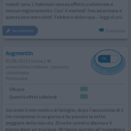
lunedi' sera. L'indomani nessun effetto collaterale e
nessun miglioramento. Cosi' il martedi' fino ad arrivare a
questa sera mercoledi'. Febbre e dolori qua
... leggi di più
0 reazioni
dai opinione
Augmentin
01/06/2013 | Uomo | 40
amoxicillina triidrata / potassio
clavulanato
Polmonite
Efficacia
Quantità effetti collaterali
Secondo il mio medico di famiglia, dopo l'assunzione di 3
tre compresse in un giorno e ho passato la notte
peggiore della mia vita. 20 volte vomiti e diarrea e il
giorno dopo un'eruzione. Mi hanno portato all'ospedale e