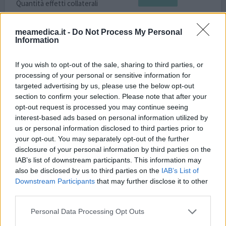
Quantità effetti collaterali
Buongiorno sono ricoverata da Giovedi in ospedale x un
meamedica.it -
Do Not Process My Personal
focolaio ai polmoni oltre a tt le pastiglie ch prendo x la
Information
mia malattia sto prendendo 2 tipi di antibiotici al gg
molto forti oggi il 1 gg che ho nausea poi ho diarrea e mi
If you wish to opt-out of the sale, sharing to third parties, or
manca proprio l appetito nn mi va nulla ....... è capitato
processing of your personal or sensitive information for
anche a voi ?
targeted advertising by us, please use the below opt-out
section to confirm your selection. Please note that after your
0 reazioni
dai opinione
opt-out request is processed you may continue seeing
interest-based ads based on personal information utilized by
us or personal information disclosed to third parties prior to
your opt-out. You may separately opt-out of the further
Augmentin
disclosure of your personal information by third parties on the
30/06/2017 | Donna | 49
IAB’s list of downstream participants. This information may
amoxicillina triidrata / potassio
also be disclosed by us to third parties on the
IAB’s List of
clavulanato (875/125mg)
Downstream Participants
that may further disclose it to other
Mal di gola
third parties.
Efficacia
Personal Data Processing Opt Outs
Quantità effetti collaterali