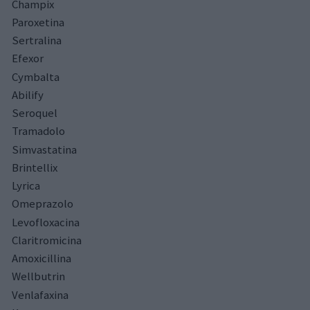
Champix
Paroxetina
Sertralina
Efexor
Cymbalta
Abilify
Seroquel
Tramadolo
Simvastatina
Brintellix
Lyrica
Omeprazolo
Levofloxacina
Claritromicina
Amoxicillina
Wellbutrin
Venlafaxina