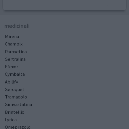
medicinali
Mirena
Champix
Paroxetina
Sertralina
Efexor
Cymbalta
Abilify
Seroquel
Tramadolo
Simvastatina
Brintellix
Lyrica
Omeprazolo