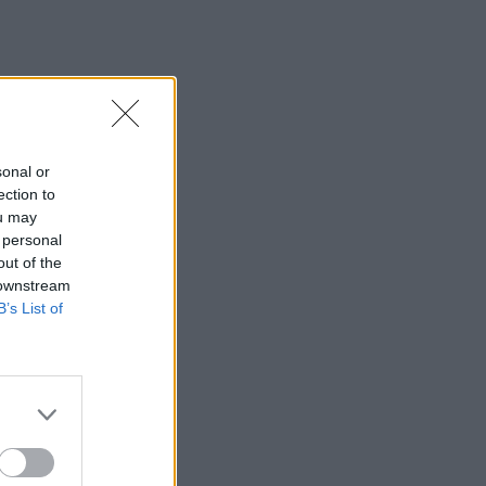
sonal or
ection to
ou may
 personal
out of the
 downstream
B’s List of