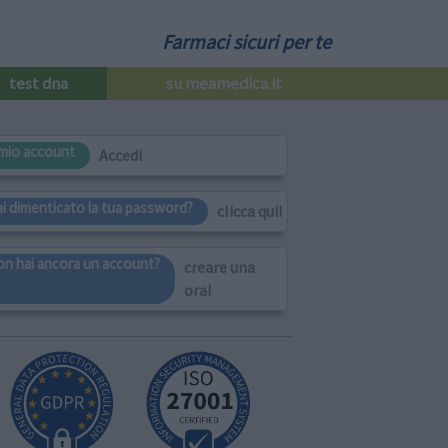
Farmaci sicuri per te
test dna
su meamedica.it
l mio account
Accedi
ai dimenticato la tua password?
clicca qui!
on hai ancora un account?
creare una
ora!