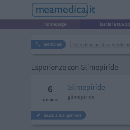
homepage
lascia la tua o
Seleziona un altro medicinal
medicinali
Esperienze con Glimepiride
Glimepiride
6
glimepiride
opinioni
lascia la tua opinione