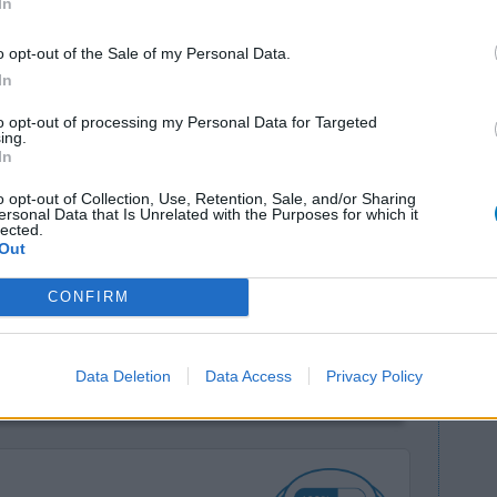
In
o opt-out of the Sale of my Personal Data.
In
to opt-out of processing my Personal Data for Targeted
ing.
In
sempre molto
Efficacia
o opt-out of Collection, Use, Retention, Sale, and/or Sharing
ersonal Data that Is Unrelated with the Purposes for which it
a gli
Quantità effetti collaterali
lected.
 a momento,
Out
 tutto ciò mi fa impazzire con la stanchezza. Prendo
CONFIRM
di metaformine. Da quando uso i farmaci mi sento
Data Deletion
Data Access
Privacy Policy
0 reazioni