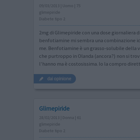
09/03/2013 | Uomo | 75
glimepiride
Diabete tipo 2
2mg di Glimepiride con una dose giornaliera d
benfotiamine mi sembra una combinazione id
me. Benfotiamine è un grasso-solubile della 
che purtroppo in Olanda (ancora?) non si tro
l'hanno ma è costosissima. Io la compro diret
dai opinione
Glimepiride
28/02/2013 | Donna | 61
glimepiride
Diabete tipo 2