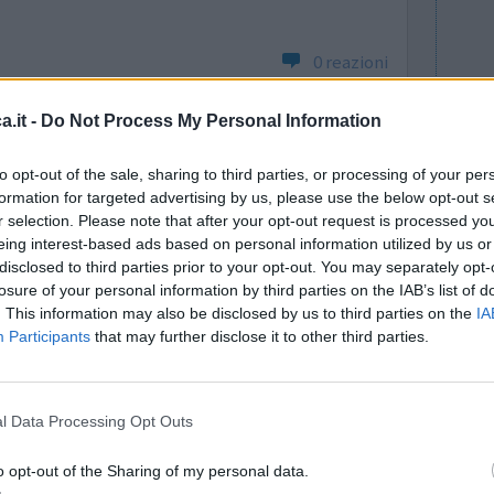
0 reazioni
.it -
Do Not Process My Personal Information
to opt-out of the sale, sharing to third parties, or processing of your per
formation for targeted advertising by us, please use the below opt-out s
r selection. Please note that after your opt-out request is processed y
eing interest-based ads based on personal information utilized by us or
disclosed to third parties prior to your opt-out. You may separately opt-
 il
losure of your personal information by third parties on the IAB’s list of
Efficacia
. This information may also be disclosed by us to third parties on the
IA
te basso,
Quantità effetti collaterali
Participants
that may further disclose it to other third parties.
enti di Glimepiride avevo mal di testa, che anche
 Che faccio ora?
l Data Processing Opt Outs
0 reazioni
o opt-out of the Sharing of my personal data.