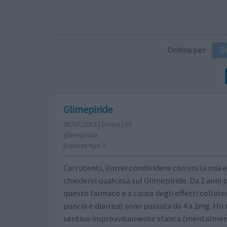
Ordina per
S
Glimepiride
08/07/2013 | Donna | 55
glimepiride
Diabete tipo 2
Cari utenti, Vorrei condividere con voi la mia 
chiedervi qualcosa sul Glimepiride. Da 2 anni
questo farmaco e a causa degli effetti collater
pancia e diarrea) sono passata da 4 a 2mg. Ho
sentivo improvvisamente stanca (mentalment