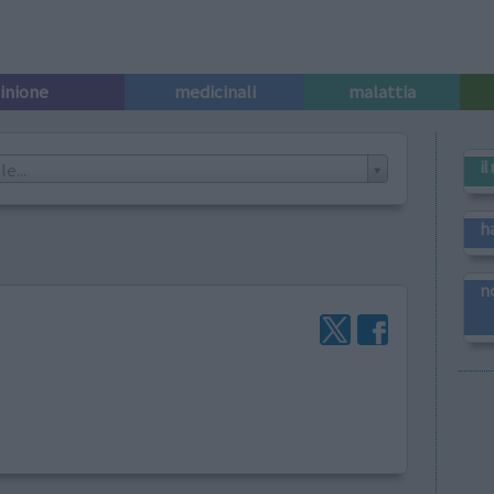
pinione
medicinali
malattia
i
e...
h
n