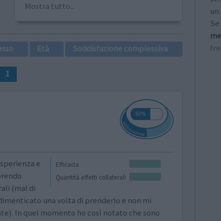
Mostra tutto...
un 
Se 
me
fr
esso
Età
Soddisfazione complessiva
1
esperienza e
Efficacia
 prendo
Quantità effetti collaterali
ali (mal di
 dimenticato una volta di prenderlo e non mi
e). In quel momento ho così notato che sono