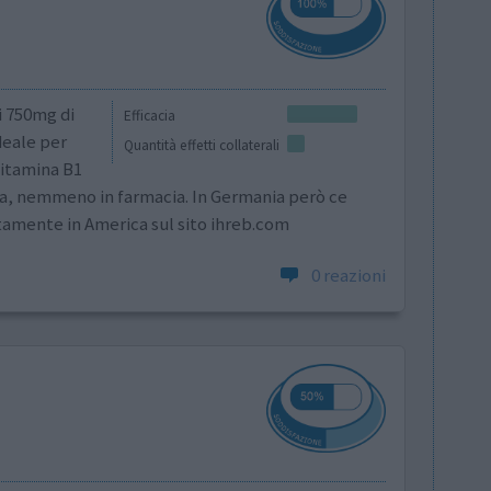
i 750mg di
Efficacia
eale per
Quantità effetti collaterali
vitamina B1
va, nemmeno in farmacia. In Germania però ce
tamente in America sul sito ihreb.com
0 reazioni