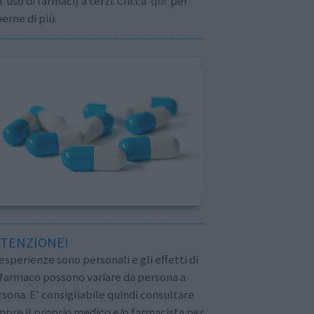
l'uso di farmaci) a terzi. Clicca
qui
per
erne di più.
TENZIONE!
esperienze sono personali e gli effetti di
 farmaco possono variare da persona a
sona. E' consigliabile quindi consultare
pre il proprio medico e/o farmacista per