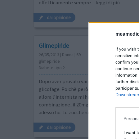
effetticamente sempre
... leggi di più
dai opinione
meamedica
Glimepiride
If you wish 
26/05/2013 | Donna | 69
sensitive in
glimepiride
confirm you
Diabete tipo 2
continue se
information 
Dopo aver provato vari farmaci adesso prendo
further disc
participants
glicofage. Poichè però lo zucchero è sufficien
Downstream 
allora l'internista mi ha dato il Glimepiride in
combinazione, il 20mg. Con gli utilizzi preced
adesso ho. Lo zucchero è comunque più basso.
Persona
dai opinione
I want t