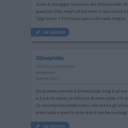
Sono al dosaggio massimo del Glimepiride. H
qualche chilo negli ultimi mesi e non riesco a b
Oggi inizio il Victoza e spero che vada meglio.
dai opinione
Glimepiride
29/10/2012 | Donna | 64
glimepiride
Diabete tipo 2
Da quando prendo il Glimepiride 1mg è sicuro
o 2 ore mi viene un attacco di emicrania. c'è u
(il sulvonylureumderivato) che attiva gli attac
emicrania e questo principio è anche sconsigli
dai opinione