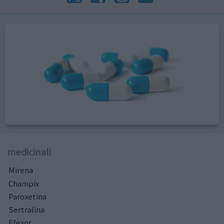
medicinali
Mirena
Champix
Paroxetina
Sertralina
Efexor