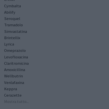
Cymbalta
Abilify
Seroquel
Tramadolo
Simvastatina
Brintellix
Lyrica
Omeprazolo
Levofloxacina
Claritromicina
Amoxicillina
Wellbutrin
Venlafaxina
Keppra
Cerazette
Mostra tutto...