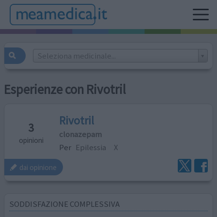
Seleziona medicinale...
Esperienze con Rivotril
Rivotril
3
clonazepam
opinioni
Per
Epilessia
X
dai opinione
SODDISFAZIONE COMPLESSIVA