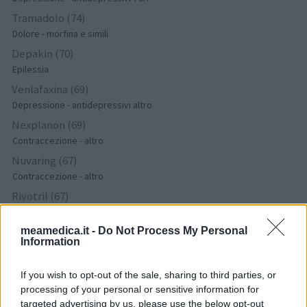
Tramadolo (74)
Dolore - morfina e simili
Depakin (70)
Epilessia
Venlafaxina (69)
Depressione - antidepressivi altro
Nexplanon (69)
Contraccezione - altro
Nuvaring (67)
Contraccezione - altro
Rivotril (67)
Epilessia
Mirtazapina (67)
meamedica.it -
Do Not Process My Personal
Information
Depressione - antidepressivi altro
Simvastatina (64)
If you wish to opt-out of the sale, sharing to third parties, or
Colesterolo
processing of your personal or sensitive information for
Omeprazolo (62)
targeted advertising by us, please use the below opt-out