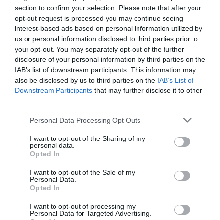
Acidità gastrica - Inibitori della pompa protonica
section to confirm your selection. Please note that after your
opt-out request is processed you may continue seeing
Livial (61)
interest-based ads based on personal information utilized by
Ormoni - estrogeni
us or personal information disclosed to third parties prior to
Trulicity (61)
your opt-out. You may separately opt-out of the further
Diabete - farmaci orali
disclosure of your personal information by third parties on the
IAB’s list of downstream participants. This information may
Amoxicillina (60)
also be disclosed by us to third parties on the
IAB’s List of
Antibiotici - penicilline ad ampio spettro
Downstream Participants
that may further disclose it to other
third parties.
Le valutazioni su questa pagina sono contenuti generati dagli
Personal Data Processing Opt Outs
utenti, letti e revisionati prima dell'approvazione per soddisfare i
I want to opt-out of the Sharing of my
nostri standard di valutazione dei farmaci. Non chiediamo di
personal data.
dimostrare alcuna conoscenza medica ai nostri utenti quando
Opted In
descrivono le loro esperienze. In questo modo, le opinioni e le
esperienze descritte riflettono solo il loro punto di vista e non
I want to opt-out of the Sale of my
Personal Data.
quello dei proprietari del sito web. Ricorda che queste
Opted In
esperienze differiscono da persona a persona e che deve
sempre contattare il medico o il farmacista per un consiglio sui
I want to opt-out of processing my
Personal Data for Targeted Advertising.
farmaci.