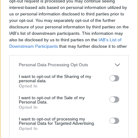
opt-out request is processed you may continue seeing
Depakin (70)
interest-based ads based on personal information utilized by
Epilessia
us or personal information disclosed to third parties prior to
Venlafaxina (69)
your opt-out. You may separately opt-out of the further
Depressione - antidepressivi altro
disclosure of your personal information by third parties on the
IAB’s list of downstream participants. This information may
Nexplanon (69)
also be disclosed by us to third parties on the
IAB’s List of
Contraccezione - altro
Downstream Participants
that may further disclose it to other
Rivotril (67)
third parties.
Epilessia
Personal Data Processing Opt Outs
Nuvaring (67)
Contraccezione - altro
I want to opt-out of the Sharing of my
personal data.
Mirtazapina (67)
Opted In
Depressione - antidepressivi altro
I want to opt-out of the Sale of my
Simvastatina (64)
Personal Data.
Colesterolo
Opted In
Omeprazolo (62)
I want to opt-out of processing my
Acidità gastrica - Inibitori della pompa protonica
Personal Data for Targeted Advertising.
Opted In
Livial (61)
Ormoni - estrogeni