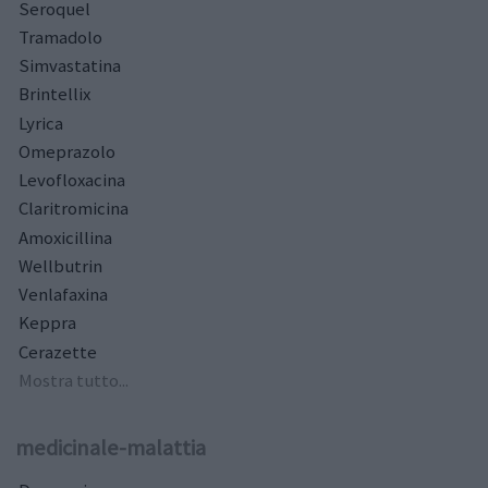
Seroquel
Tramadolo
Simvastatina
Brintellix
Lyrica
Omeprazolo
Levofloxacina
Claritromicina
Amoxicillina
Wellbutrin
Venlafaxina
Keppra
Cerazette
Mostra tutto...
medicinale-malattia