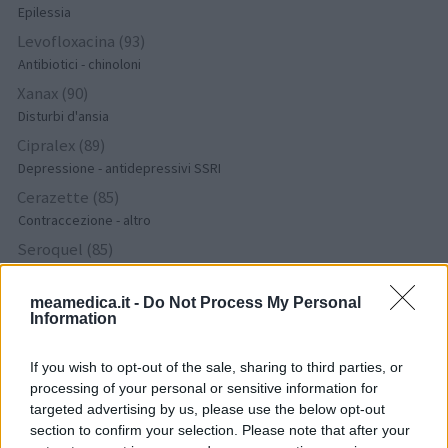
Epilessia
Levofloxacina (93)
Antibiotici - chinoloni
Xanax (90)
Disturbi d'ansia
Cipralex (89)
Depressione - antidepressivi SSRI
Cerazette (85)
Contraccezione - altro
Seroquel (85)
Psicosi / Schizofrenia - antipsicotici
Wellbutrin (84)
meamedica.it -
Do Not Process My Personal
Information
Dipendenze
Anafranil (77)
If you wish to opt-out of the sale, sharing to third parties, or
Depressione - antidepressivi TCA
processing of your personal or sensitive information for
Tramadolo (74)
targeted advertising by us, please use the below opt-out
Dolore - morfina e simili
section to confirm your selection. Please note that after your