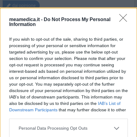
dai opinione
meamedica.it -
Do Not Process My Personal
Information
Livial
06/07/2023 | Donna | 53
If you wish to opt-out of the sale, sharing to third parties, or
tibolone
processing of your personal or sensitive information for
Menopausa
targeted advertising by us, please use the below opt-out
section to confirm your selection. Please note that after your
Efficacia
opt-out request is processed you may continue seeing
Quantità effetti collaterali
interest-based ads based on personal information utilized by
us or personal information disclosed to third parties prior to
È una settimana che prendo livial ho 53 anni e sono in
your opt-out. You may separately opt-out of the further
menopausa conclamata da un anno. Sotto consiglio del
disclosure of your personal information by third parties on the
mio ginecologo ho iniziato la terapia, a parte che le
IAB’s list of downstream participants. This information may
vampate sono le stesse, libido assente, dolori articolari
also be disclosed by us to third parties on the
IAB’s List of
sempre presenti. ..so che è presto, ma sinceramente in
Downstream Participants
that may further disclose it to other
una settimana ho messo su quasi tre chili, sono gonfia
third parties.
ovunque, mal di pancia tipo ciclo... e no mi
... leggi di più
Personal Data Processing Opt Outs