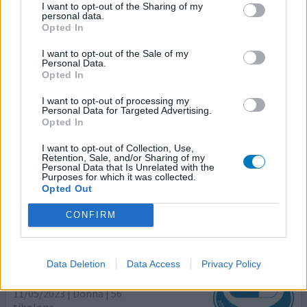
dai opinione
I want to opt-out of the Sharing of my
personal data.
Opted In
Livial
I want to opt-out of the Sale of my
Personal Data.
19/05/2023 | Donna | 55
Opted In
tibolone
Menopausa
I want to opt-out of processing my
Personal Data for Targeted Advertising.
Opted In
Efficacia
Quantità effetti collaterali
I want to opt-out of Collection, Use,
Retention, Sale, and/or Sharing of my
Personal Data that Is Unrelated with the
Più che la mia esperienza vorrei sapere da chi sta usando
Purposes for which it was collected.
Opted Out
la Livial se è ingrassata? Grazie
CONFIRM
dai opinione
Data Deletion
Data Access
Privacy Policy
Livial
11/05/2023 | Donna | 56