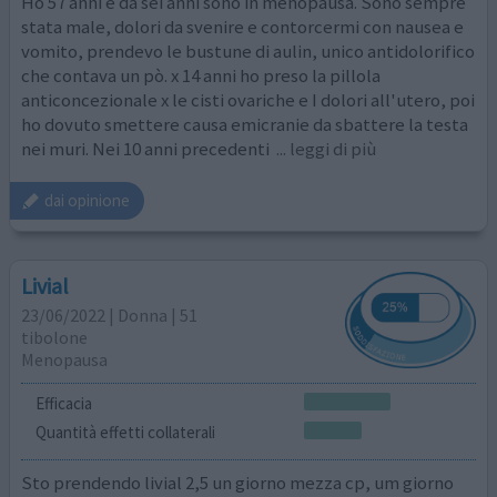
Ho 57 anni e da sei anni sono in menopausa. Sono sempre
stata male, dolori da svenire e contorcermi con nausea e
vomito, prendevo le bustune di aulin, unico antidolorifico
che contava un pò. x 14 anni ho preso la pillola
anticoncezionale x le cisti ovariche e I dolori all'utero, poi
ho dovuto smettere causa emicranie da sbattere la testa
nei muri. Nei 10 anni precedenti
... leggi di più
dai opinione
Livial
23/06/2022 | Donna | 51
tibolone
Menopausa
Efficacia
Quantità effetti collaterali
Sto prendendo livial 2,5 un giorno mezza cp, um giorno