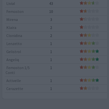
Livial
43
Femoston
10
Mirena
3
Klaira
2
Clonidina
2
Lenzetto
1
Gelistrol
1
Angeliq
1
Femoston 1/5
1
Conti
Activelle
1
Cerazette
1