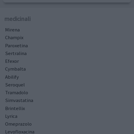
medicinali
Mirena
Champix
Paroxetina
Sertralina
Efexor
Cymbalta
Abilify
Seroquel
Tramadolo
Simvastatina
Brintellix
Lyrica
Omeprazolo
Levofloxacina