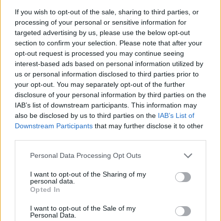
descrivono le loro esperienze. In questo modo, le opinioni e le
If you wish to opt-out of the sale, sharing to third parties, or
esperienze descritte riflettono solo il loro punto di vista e non
processing of your personal or sensitive information for
quello dei proprietari del sito web. Ricorda che queste
targeted advertising by us, please use the below opt-out
esperienze differiscono da persona a persona e che deve
section to confirm your selection. Please note that after your
opt-out request is processed you may continue seeing
sempre contattare il medico o il farmacista per un consiglio sui
interest-based ads based on personal information utilized by
farmaci.
us or personal information disclosed to third parties prior to
your opt-out. You may separately opt-out of the further
disclosure of your personal information by third parties on the
IAB’s list of downstream participants. This information may
also be disclosed by us to third parties on the
IAB’s List of
Downstream Participants
that may further disclose it to other
third parties.
Personal Data Processing Opt Outs
I want to opt-out of the Sharing of my
personal data.
Opted In
I want to opt-out of the Sale of my
Personal Data.