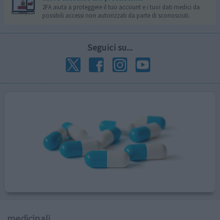
2FA aiuta a proteggere il tuo account e i tuoi dati medici da
possibili accessi non autorizzati da parte di sconosciuti.
Seguici su...
medicinali