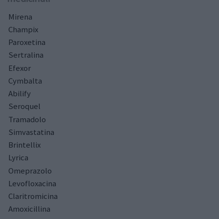
Mirena
Champix
Paroxetina
Sertralina
Efexor
Cymbalta
Abilify
Seroquel
Tramadolo
Simvastatina
Brintellix
Lyrica
Omeprazolo
Levofloxacina
Claritromicina
Amoxicillina