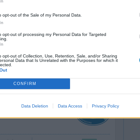
In
o opt-out of the Sale of my Personal Data.
In
to opt-out of processing my Personal Data for Targeted
nto lo
ing.
Efficacia
In
arelis 150
Quantità effetti collaterali
umo 75 più
o opt-out of Collection, Use, Retention, Sale, and/or Sharing
ersonal Data that Is Unrelated with the Purposes for which it
il per riposare
lected.
Out
0 reazioni
CONFIRM
Data Deletion
Data Access
Privacy Policy