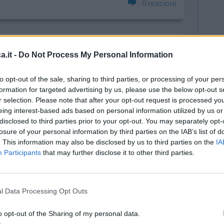
0 reazioni
.it -
Do Not Process My Personal Information
to opt-out of the sale, sharing to third parties, or processing of your per
formation for targeted advertising by us, please use the below opt-out s
r selection. Please note that after your opt-out request is processed y
co ha
Efficacia
eing interest-based ads based on personal information utilized by us or
alcun
Quantità effetti collaterali
disclosed to third parties prior to your opt-out. You may separately opt-
ti
losure of your personal information by third parties on the IAB’s list of
. This information may also be disclosed by us to third parties on the
IA
era più 10 GTT di rivotril per riposare.Sto meglio ma
Participants
that may further disclose it to other third parties.
0 reazioni
l Data Processing Opt Outs
o opt-out of the Sharing of my personal data.