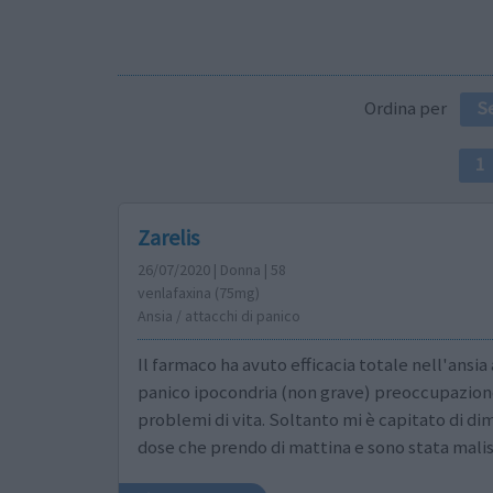
Ordina per
S
1
Zarelis
26/07/2020 | Donna | 58
venlafaxina (75mg)
Ansia / attacchi di panico
Il farmaco ha avuto efficacia totale nell'ansia 
panico ipocondria (non grave) preoccupazion
problemi di vita. Soltanto mi è capitato di di
dose che prendo di mattina e sono stata mali