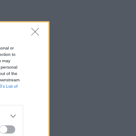
sonal or
ection to
ou may
 personal
out of the
 downstream
B’s List of