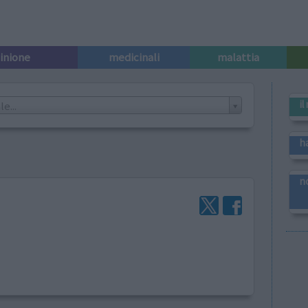
pinione
medicinali
malattia
i
e...
h
n