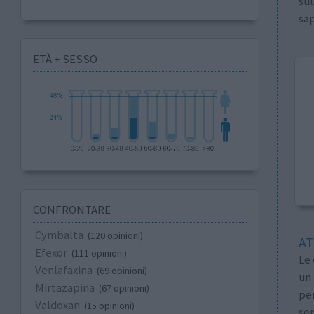
sul
sap
ETÀ + SESSO
CONFRONTARE
Cymbalta
(120 opinioni)
AT
Efexor
(111 opinioni)
Le 
Venlafaxina
(69 opinioni)
un
Mirtazapina
(67 opinioni)
per
Valdoxan
(15 opinioni)
sem