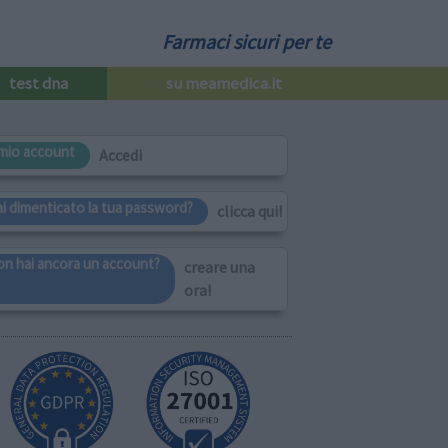
Farmaci sicuri per te
test dna
su meamedica.it
l mio account
Accedi
ai dimenticato la tua password?
clicca qui!
on hai ancora un account?
creare una
ora!