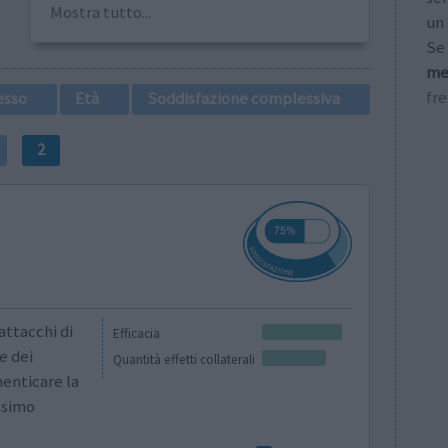
Mostra tutto...
un 
Se 
me
fr
esso
Età
Soddisfazione complessiva
2
attacchi di
Efficacia
e dei
Quantità effetti collaterali
menticare la
ssimo