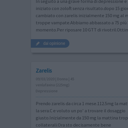
In seguito a una grave forma di depressione e 
iniziato con zoloft senza risultato.dopo 15 gio
cambiato con zarelis inizialmente 150 mg al 
troppe vampate.Abbiamo abbassato a 75 più 37
momento.Per riposare 10 GTT di rivotril.Ott
dai opinione
Zarelis
09/03/2020 | Donna | 45
venlafaxina (225mg)
Depressione
Prendo zarelis da circa 1 mese.112.5mg la mat
la sera.C e voluto un po' a trovare il dosaggio
giusto.Inizialmente da 150 mg la mattina trop
collaterali.Ora sto decisamente bene