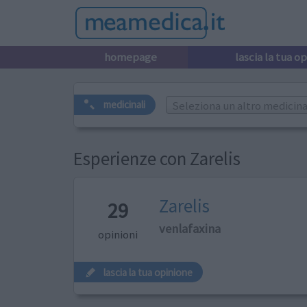
homepage
lascia la tua o
Seleziona un altro medicinal
medicinali
Esperienze con Zarelis
Zarelis
29
venlafaxina
opinioni
lascia la tua opinione