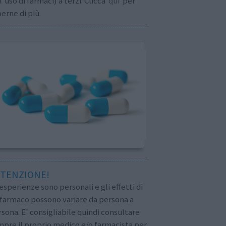
l'uso di farmaci) a terzi. Clicca
qui
per
erne di più.
TENZIONE!
esperienze sono personali e gli effetti di
 farmaco possono variare da persona a
sona. E' consigliabile quindi consultare
pre il proprio medico e/o farmacista per