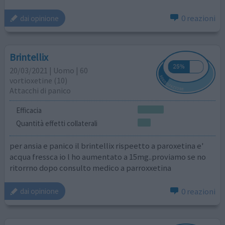
0 reazioni
dai opinione
Brintellix
20/03/2021 | Uomo | 60
vortioxetine (10)
Attacchi di panico
Efficacia
Quantità effetti collaterali
per ansia e panico il brintellix rispeetto a paroxetina e'
acqua fressca io l ho aumentato a 15mg..proviamo se no
ritorrno dopo consulto medico a parroxxetina
0 reazioni
dai opinione