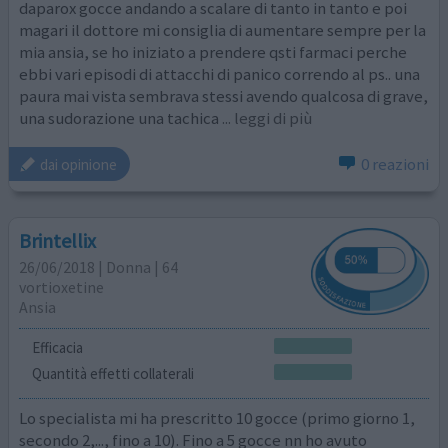
daparox gocce andando a scalare di tanto in tanto e poi
magari il dottore mi consiglia di aumentare sempre per la
mia ansia, se ho iniziato a prendere qsti farmaci perche
ebbi vari episodi di attacchi di panico correndo al ps.. una
paura mai vista sembrava stessi avendo qualcosa di grave,
una sudorazione una tachica
... leggi di più
0 reazioni
dai opinione
Brintellix
26/06/2018 | Donna | 64
vortioxetine
Ansia
Efficacia
Quantità effetti collaterali
Lo specialista mi ha prescritto 10 gocce (primo giorno 1,
secondo 2,..., fino a 10). Fino a 5 gocce nn ho avuto