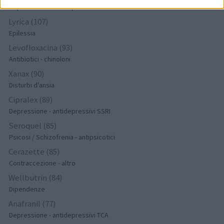
Depressione - antidepressivi altro
Lyrica (107)
Epilessia
Levofloxacina (93)
Antibiotici - chinoloni
Xanax (90)
Disturbi d'ansia
Cipralex (89)
Depressione - antidepressivi SSRI
Seroquel (85)
Psicosi / Schizofrenia - antipsicotici
Cerazette (85)
Contraccezione - altro
Wellbutrin (84)
Dipendenze
Anafranil (77)
Depressione - antidepressivi TCA