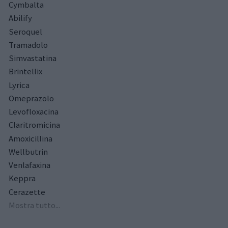
Cymbalta
Abilify
Seroquel
Tramadolo
Simvastatina
Brintellix
Lyrica
Omeprazolo
Levofloxacina
Claritromicina
Amoxicillina
Wellbutrin
Venlafaxina
Keppra
Cerazette
Mostra tutto...