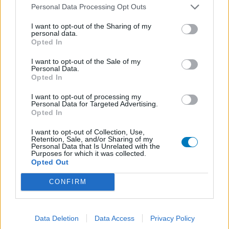
Personal Data Processing Opt Outs
Paroxetina (164)
Depressione - antidepressivi SSRI
I want to opt-out of the Sharing of my
personal data.
Sertralina (154)
Opted In
Depressione - antidepressivi SSRI
I want to opt-out of the Sale of my
Brintellix (142)
Personal Data.
Depressione - antidepressivi SSRI
Opted In
Champix (141)
I want to opt-out of processing my
Dipendenze
Personal Data for Targeted Advertising.
Opted In
Abilify (122)
Psicosi / Schizofrenia - antipsicotici
I want to opt-out of Collection, Use,
Retention, Sale, and/or Sharing of my
Cymbalta (120)
Personal Data that Is Unrelated with the
Purposes for which it was collected.
Depressione - antidepressivi altro
Opted Out
Xeplion (116)
CONFIRM
Psicosi / Schizofrenia - antipsicotici
Claritromicina (115)
Antibiotici - macrolidi
Data Deletion
Data Access
Privacy Policy
Efexor (111)