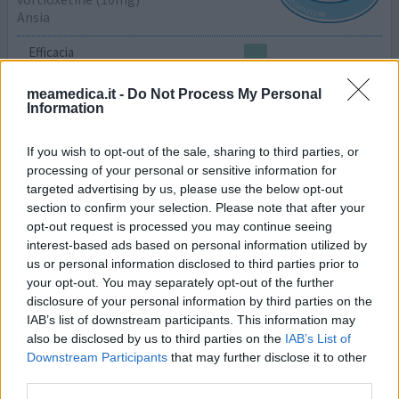
Ansia
Efficacia
Quantità effetti collaterali
meamedica.it -
Do Not Process My Personal
Information
Soffro di ansia e malinconia. Il farmaco non serve a nulla
per la prima ed ha peggiorato la seconda. Per non parlare
If you wish to opt-out of the sale, sharing to third parties, or
dei disturbi di stomaco.
processing of your personal or sensitive information for
targeted advertising by us, please use the below opt-out
0 reazioni
dai opinione
section to confirm your selection. Please note that after your
opt-out request is processed you may continue seeing
interest-based ads based on personal information utilized by
us or personal information disclosed to third parties prior to
1
your opt-out. You may separately opt-out of the further
disclosure of your personal information by third parties on the
IAB’s list of downstream participants. This information may
Medicinale con in maggior numero di esperienze
also be disclosed by us to third parties on the
IAB’s List of
Downstream Participants
that may further disclose it to other
Mirena (183)
third parties.
Contraccezione - altro