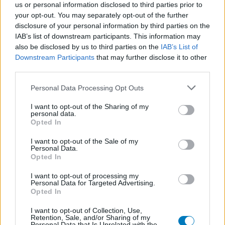
Amoxicillina (60)
us or personal information disclosed to third parties prior to
your opt-out. You may separately opt-out of the further
Antibiotici - penicilline ad ampio spettro
disclosure of your personal information by third parties on the
IAB’s list of downstream participants. This information may
also be disclosed by us to third parties on the
IAB’s List of
Le valutazioni su questa pagina sono contenuti generati dagli
Downstream Participants
that may further disclose it to other
utenti, letti e revisionati prima dell'approvazione per soddisfare i
third parties.
nostri standard di valutazione dei farmaci. Non chiediamo di
dimostrare alcuna conoscenza medica ai nostri utenti quando
Personal Data Processing Opt Outs
descrivono le loro esperienze. In questo modo, le opinioni e le
esperienze descritte riflettono solo il loro punto di vista e non
I want to opt-out of the Sharing of my
personal data.
quello dei proprietari del sito web. Ricorda che queste
Opted In
esperienze differiscono da persona a persona e che deve
sempre contattare il medico o il farmacista per un consiglio sui
I want to opt-out of the Sale of my
Personal Data.
farmaci.
Opted In
I want to opt-out of processing my
Personal Data for Targeted Advertising.
Opted In
I want to opt-out of Collection, Use,
Retention, Sale, and/or Sharing of my
Personal Data that Is Unrelated with the