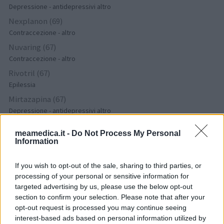
Depressione - antidepressivi altro
Nexplanon (69)
Contraccezione - altro
Nuvaring (67)
Contraccezione - altro
Rivotril (67)
Epilessia
Mirtazapina (67)
Depressione - antidepressivi altro
Simvastatina (64)
meamedica.it -
Do Not Process My Personal
Colesterolo
Information
Omeprazolo (62)
Acidità gastrica - Inibitori della pompa protonica
If you wish to opt-out of the sale, sharing to third parties, or
Livial (61)
processing of your personal or sensitive information for
targeted advertising by us, please use the below opt-out
Ormoni - estrogeni
section to confirm your selection. Please note that after your
Trulicity (61)
opt-out request is processed you may continue seeing
Diabete - farmaci orali
interest-based ads based on personal information utilized by