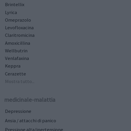
Brintellix
Lyrica
Omeprazolo
Levofloxacina
Claritromicina
Amoxicillina
Wellbutrin
Venlafaxina
Keppra
Cerazette
Mostra tutto...
medicinale-malattia
Depressione
Ansia / attacchi di panico
Pressione alta/ipertensione