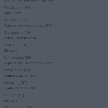
Psicosi / Schizofrenia - antipsicotici
Wellbutrin (84)
Dipendenze
Anafranil (77)
Depressione - antidepressivi TCA
Tramadolo (74)
Dolore - morfina e simili
Depakin (70)
Epilessia
Venlafaxina (69)
Depressione - antidepressivi altro
Nexplanon (69)
Contraccezione - altro
Nuvaring (67)
Contraccezione - altro
Rivotril (67)
Epilessia
Mirtazapina (67)