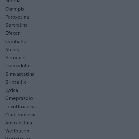
Mirena
Champix
Paroxetina
Sertralina
Efexor
Cymbalta
Abilify
Seroquel
Tramadolo
Simvastatina
Brintellix
Lyrica
Omeprazolo
Levofloxacina
Claritromicina
Amoxicillina
Wellbutrin
Venlafaxina