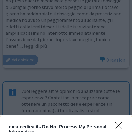
ho preso questo medicinale per sette giorni al dosaggio
di 30mg al giorno stavo molto peggio di prima l'ottavo
giorno ho raddoppiato il dosaggio come da prescrizione
medica ho avuto un peggioramento allucinante, gli
effetti collaterali descritti dalle istruzioni erano
amplificatissimi ho interrotto immediatamente
l'assunzione dal giorno dopo stavo meglio, l'unico
benefi
... leggi di più
0 reazioni
dai opinione
Vuoi leggere altre opinioni o analizzare tutte le
esperienze? Contattaci per scoprire come
ottenere un pacchetto delle esperienze (in
forma anonima) ai fini di analisi o studi.
contattaci
meamedica.it -
Do Not Process My Personal
Information