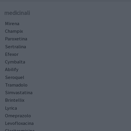
medicinali
Mirena
Champix
Paroxetina
Sertralina
Efexor
Cymbalta
Abilify
Seroquel
Tramadolo
Simvastatina
Brintellix
Lyrica
Omeprazolo
Levofloxacina
Claritromicina