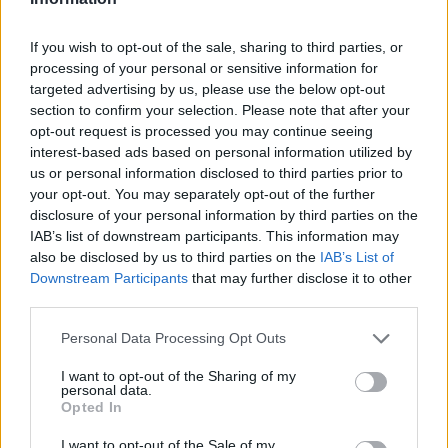
If you wish to opt-out of the sale, sharing to third parties, or
1
2
processing of your personal or sensitive information for
targeted advertising by us, please use the below opt-out
section to confirm your selection. Please note that after your
Medicinale con in maggior numero di esperienze
opt-out request is processed you may continue seeing
interest-based ads based on personal information utilized by
Mirena (183)
us or personal information disclosed to third parties prior to
your opt-out. You may separately opt-out of the further
Contraccezione - altro
disclosure of your personal information by third parties on the
Paroxetina (164)
IAB’s list of downstream participants. This information may
Depressione - antidepressivi SSRI
also be disclosed by us to third parties on the
IAB’s List of
Sertralina (154)
Downstream Participants
that may further disclose it to other
third parties.
Depressione - antidepressivi SSRI
Brintellix (142)
Personal Data Processing Opt Outs
Depressione - antidepressivi SSRI
I want to opt-out of the Sharing of my
Champix (141)
personal data.
Dipendenze
Opted In
Abilify (122)
I want to opt-out of the Sale of my