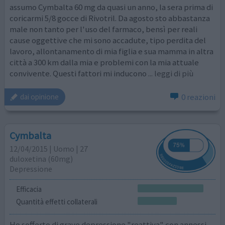
assumo Cymbalta 60 mg da quasi un anno, la sera prima di
coricarmi 5/8 gocce di Rivotril. Da agosto sto abbastanza
male non tanto per l'uso del farmaco, bensì per reali
cause oggettive che mi sono accadute, tipo perdita del
lavoro, allontanamento di mia figlia e sua mamma in altra
città a 300 km dalla mia e problemi con la mia attuale
convivente. Questi fattori mi inducono
... leggi di più
0 reazioni
dai opinione
Cymbalta
12/04/2015 | Uomo | 27
duloxetina (60mg)
Depressione
Efficacia
Quantità effetti collaterali
Ho sofferto di grave depressione "reattiva" con annessi