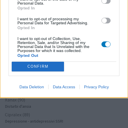
Psicosi / Schizofrenia - antipsicotici
Personal Data.
Opted In
Cymbalta (120)
Depressione - antidepressivi altro
I want to opt-out of processing my
Personal Data for Targeted Advertising.
Xeplion (116)
Opted In
Psicosi / Schizofrenia - antipsicotici
I want to opt-out of Collection, Use,
Claritromicina (115)
Retention, Sale, and/or Sharing of my
Personal Data that Is Unrelated with the
Antibiotici - macrolidi
Purposes for which it was collected.
Efexor (111)
Opted Out
Depressione - antidepressivi altro
CONFIRM
Lyrica (107)
Epilessia
Levofloxacina (93)
Data Deletion
Data Access
Privacy Policy
Antibiotici - chinoloni
Xanax (90)
Disturbi d'ansia
Cipralex (89)
Depressione - antidepressivi SSRI