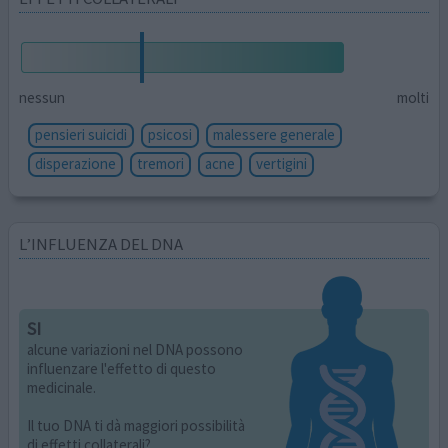
nessun
molti
pensieri suicidi
psicosi
malessere generale
disperazione
tremori
acne
vertigini
L’INFLUENZA DEL DNA
SI
alcune variazioni nel DNA possono
influenzare l'effetto di questo
medicinale.
Il tuo DNA ti dà maggiori possibilità
di effetti collaterali?