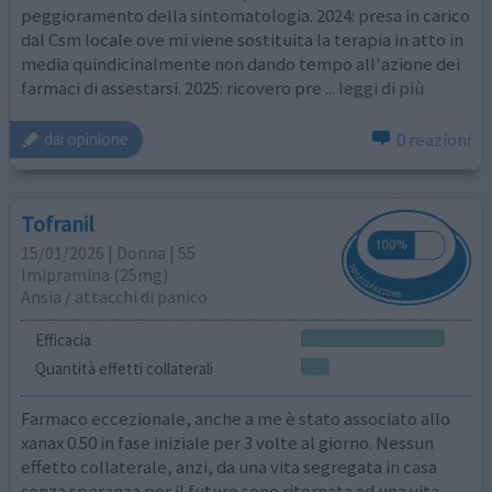
peggioramento della sintomatologia. 2024: presa in carico
dal Csm locale ove mi viene sostituita la terapia in atto in
media quindicinalmente non dando tempo all'azione dei
farmaci di assestarsi. 2025: ricovero pre
... leggi di più
0 reazioni
dai opinione
Tofranil
15/01/2026 | Donna | 55
Imipramina (25mg)
Ansia / attacchi di panico
Efficacia
Quantità effetti collaterali
Farmaco eccezionale, anche a me è stato associato allo
xanax 0.50 in fase iniziale per 3 volte al giorno. Nessun
effetto collaterale, anzi, da una vita segregata in casa
senza speranza per il futuro sono ritornata ad una vita