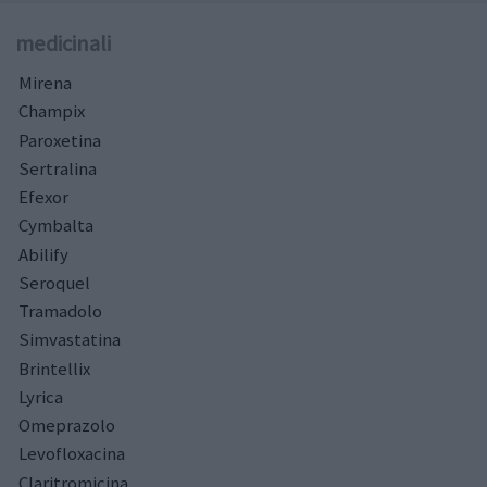
medicinali
Mirena
Champix
Paroxetina
Sertralina
Efexor
Cymbalta
Abilify
Seroquel
Tramadolo
Simvastatina
Brintellix
Lyrica
Omeprazolo
Levofloxacina
Claritromicina