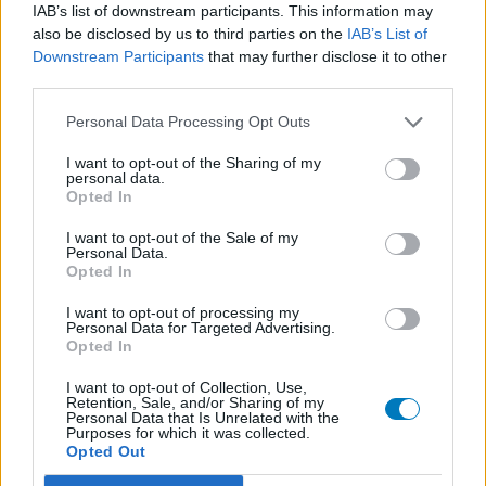
IAB’s list of downstream participants. This information may
Rivotril (67)
also be disclosed by us to third parties on the
IAB’s List of
Epilessia
Downstream Participants
that may further disclose it to other
Mirtazapina (67)
third parties.
Depressione - antidepressivi altro
Personal Data Processing Opt Outs
Simvastatina (64)
Colesterolo
I want to opt-out of the Sharing of my
personal data.
Omeprazolo (62)
Opted In
Acidità gastrica - Inibitori della pompa protonica
I want to opt-out of the Sale of my
Livial (61)
Personal Data.
Opted In
Ormoni - estrogeni
Trulicity (61)
I want to opt-out of processing my
Personal Data for Targeted Advertising.
Diabete - farmaci orali
Opted In
Zoloft (60)
Depressione - antidepressivi SSRI
I want to opt-out of Collection, Use,
Retention, Sale, and/or Sharing of my
Personal Data that Is Unrelated with the
Purposes for which it was collected.
Opted Out
Le valutazioni su questa pagina sono contenuti generati dagli
utenti, letti e revisionati prima dell'approvazione per soddisfare i