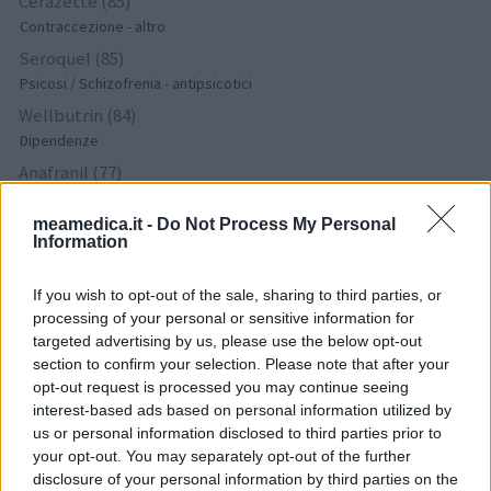
Cerazette (85)
Contraccezione - altro
Seroquel (85)
Psicosi / Schizofrenia - antipsicotici
Wellbutrin (84)
Dipendenze
Anafranil (77)
Depressione - antidepressivi TCA
meamedica.it -
Do Not Process My Personal
Tramadolo (74)
Information
Dolore - morfina e simili
Depakin (70)
If you wish to opt-out of the sale, sharing to third parties, or
Epilessia
processing of your personal or sensitive information for
Venlafaxina (69)
targeted advertising by us, please use the below opt-out
section to confirm your selection. Please note that after your
Depressione - antidepressivi altro
opt-out request is processed you may continue seeing
Nexplanon (69)
interest-based ads based on personal information utilized by
Contraccezione - altro
us or personal information disclosed to third parties prior to
Nuvaring (67)
your opt-out. You may separately opt-out of the further
disclosure of your personal information by third parties on the
Contraccezione - altro