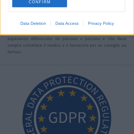
CONFIRM
nostri standard di valutazione dei farmaci. Non chiediamo di
dimostrare alcuna conoscenza medica ai nostri utenti quando
descrivono le loro esperienze. In questo modo, le opinioni e le
Data Deletion
Data Access
Privacy Policy
esperienze descritte riflettono solo il loro punto di vista e non
quello dei proprietari del sito web. Ricorda che queste
esperienze differiscono da persona a persona e che deve
sempre contattare il medico o il farmacista per un consiglio sui
farmaci.