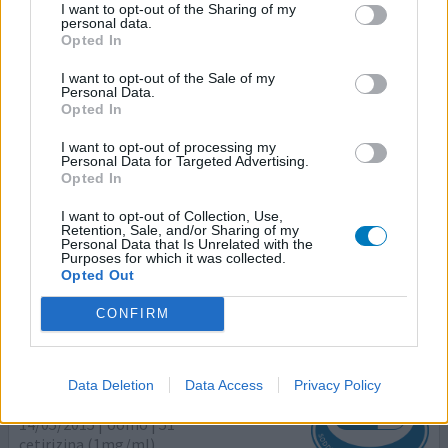
I want to opt-out of the Sharing of my
09/03/2016 | Donna | 37
personal data.
cetirizina (1mg/ml)
Opted In
Allergie
I want to opt-out of the Sale of my
Personal Data.
Efficacia
Opted In
Quantità effetti collaterali
I want to opt-out of processing my
Personal Data for Targeted Advertising.
Allergica grave, sono talmente abituata (probabilmente
Opted In
assuefatta) agli antistaminici che non noto alcun effetto
collaterale, se non una leggera sonnolenza, di tanto in
I want to opt-out of Collection, Use,
tanto. Anzi, a differenza di altri (es. Xyzal), noto che fa
Retention, Sale, and/or Sharing of my
Personal Data that Is Unrelated with the
effetto molto velocemente e, a lungo termine, non mi
Purposes for which it was collected.
lascia spossata o "appesantita". Per ora, molto bene.
Opted Out
CONFIRM
0 reazioni
dai opinione
Data Deletion
Data Access
Privacy Policy
Reactine
14/05/2015 | Uomo | 51
cetirizina (1mg/ml)