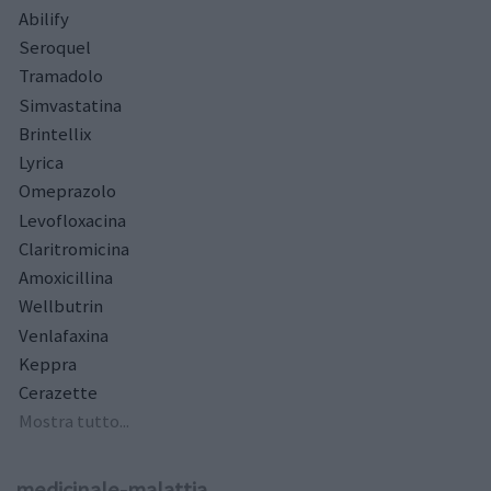
Abilify
Seroquel
Tramadolo
Simvastatina
Brintellix
Lyrica
Omeprazolo
Levofloxacina
Claritromicina
Amoxicillina
Wellbutrin
Venlafaxina
Keppra
Cerazette
Mostra tutto...
medicinale-malattia