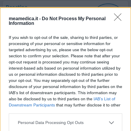
Reactine
23/04/2016 | Uomo | 51
meamedica.it -
Do Not Process My Personal
cetirizina (10mg)
Information
Allergie
If you wish to opt-out of the sale, sharing to third parties, or
Efficacia
processing of your personal or sensitive information for
Quantità effetti collaterali
targeted advertising by us, please use the below opt-out
section to confirm your selection. Please note that after your
ho un'allergia primaverile che di solito mi inizia a metà '
opt-out request is processed you may continue seeing
aprile e mi dura circa un mese hai primi sintomi ho preso
interest-based ads based on personal information utilized by
una compressa di reactime ma dopo un giorno mi
us or personal information disclosed to third parties prior to
e'venuta una forte infiammazione con prurito propio li al
your opt-out. You may separately opt-out of the further
pene e non e' la prima volta che mi succede .Peccato
disclosure of your personal information by third parties on the
perché mi faceva stare bene
IAB’s list of downstream participants. This information may
also be disclosed by us to third parties on the
IAB’s List of
0 reazioni
dai opinione
Downstream Participants
that may further disclose it to other
third parties.
Personal Data Processing Opt Outs
Reactine