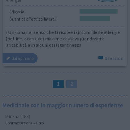
Allergie
Efficacia
Quantità effetti collaterali
FUnziona nel senso che ti risolve i sintomi delle allergie
(polline, acari ecc) ma a me causava grandissima
irritabilità e in alcuni casi stanchezza
0 reazioni
dai opinione
1
2
Medicinale con in maggior numero di esperienze
Mirena (183)
Contraccezione - altro