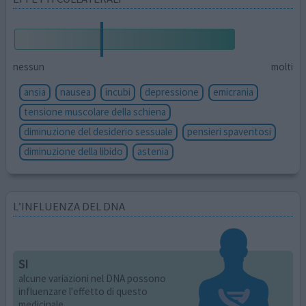
nessun
molti
ansia
nausea
incubi
depressione
emicrania
tensione muscolare della schiena
diminuzione del desiderio sessuale
pensieri spaventosi
diminuzione della libido
astenia
L’INFLUENZA DEL DNA
SI
alcune variazioni nel DNA possono
influenzare l'effetto di questo
medicinale.