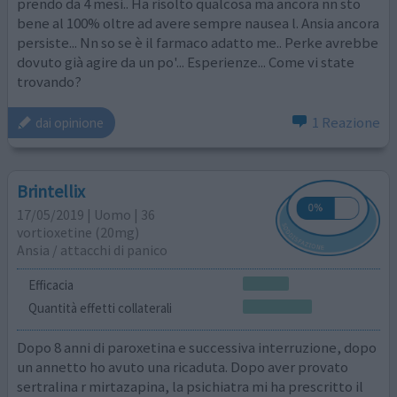
prendo da 4 mesi.. Ha risolto qualcosa ma ancora nn sto
bene al 100% oltre ad avere sempre nausea l. Ansia ancora
persiste... Nn so se è il farmaco adatto me.. Perke avrebbe
dovuto già agire da un po'... Esperienze... Come vi state
trovando?
1 Reazione
dai opinione
Brintellix
17/05/2019 | Uomo | 36
vortioxetine (20mg)
Ansia / attacchi di panico
Efficacia
Quantità effetti collaterali
Dopo 8 anni di paroxetina e successiva interruzione, dopo
un annetto ho avuto una ricaduta. Dopo aver provato
sertralina r mirtazapina, la psichiatra mi ha prescritto il