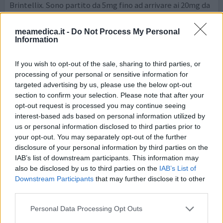
Brintellix. Sono partito da 5mg fino ad arrivare ai 20mg da
una decina di giorni. Che dire? Mi sono tornati gli attacchi
di panico che con gli altri farmaci non avevo, zero effetto
meamedica.it -
Do Not Process My Personal
sull'ansia. Ho la ta
... leggi di più
Information
2 reazioni
dai opinione
If you wish to opt-out of the sale, sharing to third parties, or
processing of your personal or sensitive information for
targeted advertising by us, please use the below opt-out
section to confirm your selection. Please note that after your
Brintellix
opt-out request is processed you may continue seeing
08/05/2019 | Uomo | 21
interest-based ads based on personal information utilized by
vortioxetine
us or personal information disclosed to third parties prior to
Depressione
your opt-out. You may separately opt-out of the further
disclosure of your personal information by third parties on the
Efficacia
IAB’s list of downstream participants. This information may
Quantità effetti collaterali
also be disclosed by us to third parties on the
IAB’s List of
Downstream Participants
that may further disclose it to other
Ho 21 anni e soffro di depressione. Non mi ero trovato
third parties.
bene con il Cymbalta, che mi aveva causato assenza di
libido e oltretutto mi teneva in un perenne stato di
Personal Data Processing Opt Outs
agitazione, quindi su prescrizione del mio psichiatra ho