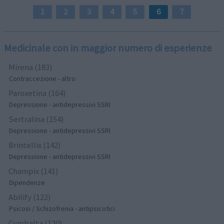
1
2
3
4
5
6
7
Medicinale con in maggior numero di esperienze
Mirena (183)
Contraccezione - altro
Paroxetina (164)
Depressione - antidepressivi SSRI
Sertralina (154)
Depressione - antidepressivi SSRI
Brintellix (142)
Depressione - antidepressivi SSRI
Champix (141)
Dipendenze
Abilify (122)
Psicosi / Schizofrenia - antipsicotici
Cymbalta (120)