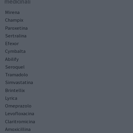
medicinali
Mirena
Champix
Paroxetina
Sertralina
Efexor
Cymbalta
Abilify
Seroquel
Tramadolo
Simvastatina
Brintellix
Lyrica
Omeprazolo
Levofloxacina
Claritromicina
Amoxicillina