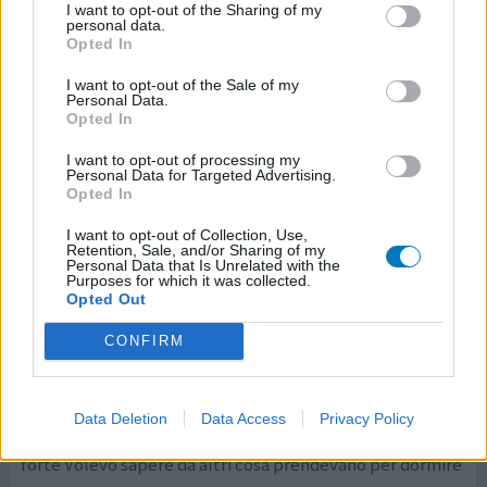
I want to opt-out of the Sharing of my
cominciato (ormai da più di sei mesi) ad assumere questo
personal data.
nuovo farmaco, il Brintellix, noto sopratutto per il fatto
Opted In
di non provocare cali della libido. Assu
... leggi di più
I want to opt-out of the Sale of my
Personal Data.
0 reazioni
dai opinione
Opted In
I want to opt-out of processing my
Personal Data for Targeted Advertising.
Opted In
Brintellix
28/04/2019 | Uomo | 45
I want to opt-out of Collection, Use,
vortioxetine (13mg)
Retention, Sale, and/or Sharing of my
Personal Data that Is Unrelated with the
Depressione
Purposes for which it was collected.
Opted Out
Efficacia
CONFIRM
Quantità effetti collaterali
Prendo brintellix da 2 mesi Soffro da anni di depressione,
ne prendo 12/13 gocce Lo prendo da 2 mesi, unico difetto
Data Deletion
Data Access
Privacy Policy
é il dormire, prendo il lendormin ma mi sembra troppo
forte Volevo sapere da altri cosa prendevano per dormire