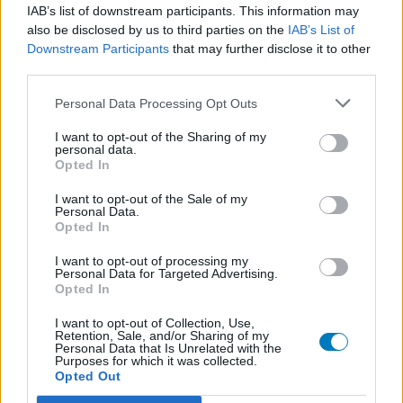
utenti, letti e revisionati prima dell'approvazione per soddisfare i
IAB’s list of downstream participants. This information may
nostri standard di valutazione dei farmaci. Non chiediamo di
also be disclosed by us to third parties on the
IAB’s List of
dimostrare alcuna conoscenza medica ai nostri utenti quando
Downstream Participants
that may further disclose it to other
descrivono le loro esperienze. In questo modo, le opinioni e le
third parties.
esperienze descritte riflettono solo il loro punto di vista e non
quello dei proprietari del sito web. Ricorda che queste
Personal Data Processing Opt Outs
esperienze differiscono da persona a persona e che deve
I want to opt-out of the Sharing of my
sempre contattare il medico o il farmacista per un consiglio sui
personal data.
farmaci.
Opted In
I want to opt-out of the Sale of my
Personal Data.
Opted In
I want to opt-out of processing my
Personal Data for Targeted Advertising.
Opted In
I want to opt-out of Collection, Use,
Retention, Sale, and/or Sharing of my
Personal Data that Is Unrelated with the
Purposes for which it was collected.
Opted Out