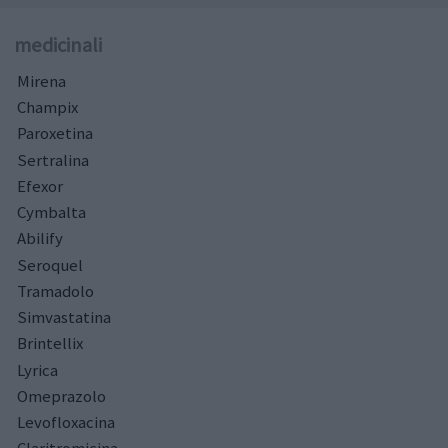
medicinali
Mirena
Champix
Paroxetina
Sertralina
Efexor
Cymbalta
Abilify
Seroquel
Tramadolo
Simvastatina
Brintellix
Lyrica
Omeprazolo
Levofloxacina