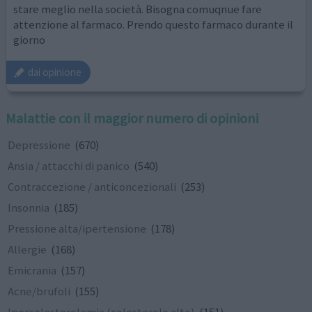
stare meglio nella società. Bisogna comuqnue fare
attenzione al farmaco. Prendo questo farmaco durante il
giorno
dai opinione
Malattie con il maggior numero di opinioni
Depressione
(670)
Ansia / attacchi di panico
(540)
Contraccezione / anticoncezionali
(253)
Insonnia
(185)
Pressione alta/ipertensione
(178)
Allergie
(168)
Emicrania
(157)
Acne/brufoli
(155)
Ipercolesterolemia (colesterolo alto)
(151)