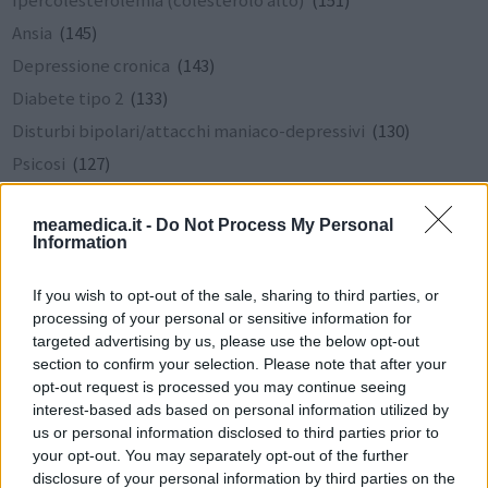
Ansia
(145)
Depressione cronica
(143)
Diabete tipo 2
(133)
Disturbi bipolari/attacchi maniaco-depressivi
(130)
Psicosi
(127)
Attacchi di panico
(124)
meamedica.it -
Do Not Process My Personal
Smettere di fumare
(120)
Information
Epilessia
(114)
Asma
(112)
If you wish to opt-out of the sale, sharing to third parties, or
processing of your personal or sensitive information for
Bronchite
(87)
targeted advertising by us, please use the below opt-out
Disturbo ossessivo-compulsivo
(79)
section to confirm your selection. Please note that after your
opt-out request is processed you may continue seeing
COVID-19
(61)
interest-based ads based on personal information utilized by
us or personal information disclosed to third parties prior to
your opt-out. You may separately opt-out of the further
Le valutazioni su questa pagina sono contenuti generati dagli
disclosure of your personal information by third parties on the