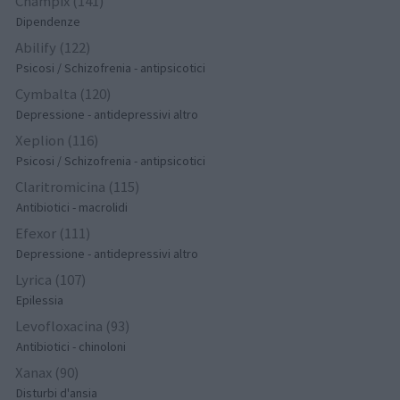
Champix (141)
Dipendenze
Abilify (122)
Psicosi / Schizofrenia - antipsicotici
Cymbalta (120)
Depressione - antidepressivi altro
Xeplion (116)
Psicosi / Schizofrenia - antipsicotici
Claritromicina (115)
Antibiotici - macrolidi
Efexor (111)
Depressione - antidepressivi altro
Lyrica (107)
Epilessia
Levofloxacina (93)
Antibiotici - chinoloni
Xanax (90)
Disturbi d'ansia