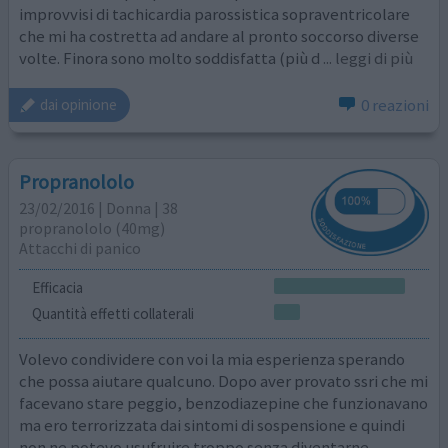
improvvisi di tachicardia parossistica sopraventricolare
che mi ha costretta ad andare al pronto soccorso diverse
volte. Finora sono molto soddisfatta (più d
... leggi di più
0 reazioni
dai opinione
Propranololo
23/02/2016 | Donna | 38
propranololo (40mg)
Attacchi di panico
Efficacia
Quantità effetti collaterali
Volevo condividere con voi la mia esperienza sperando
che possa aiutare qualcuno. Dopo aver provato ssri che mi
facevano stare peggio, benzodiazepine che funzionavano
ma ero terrorizzata dai sintomi di sospensione e quindi
non ne potevo usufruire troppo senza diventarne