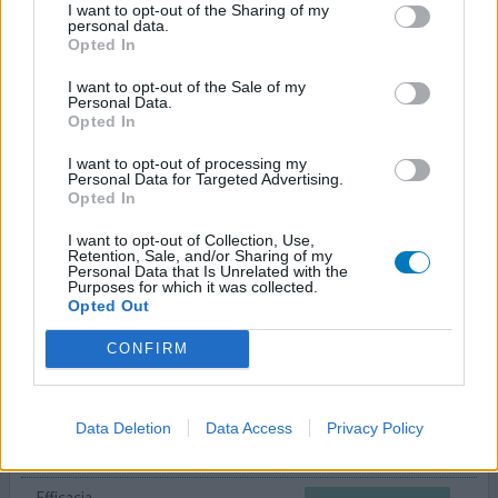
06/03/2013 | Uomo | 38
I want to opt-out of the Sharing of my
propranololo
personal data.
Opted In
Emicrania
I want to opt-out of the Sale of my
Efficacia
Personal Data.
Quantità effetti collaterali
Opted In
I want to opt-out of processing my
Da quando lo utilizzo sono passato da 15 attacchi a 5. Ho
Personal Data for Targeted Advertising.
mani e piedi molto freddi e incubi. Ma spero che dopo 25
Opted In
anni il mio emicrania con cui sono andato in giro per
tanto, migliori. Non penso che me ne libererò mai.
I want to opt-out of Collection, Use,
Retention, Sale, and/or Sharing of my
Personal Data that Is Unrelated with the
Purposes for which it was collected.
0 reazioni
dai opinione
Opted Out
CONFIRM
Propranololo
11/12/2012 | Donna | 54
Data Deletion
Data Access
Privacy Policy
propranololo
Non presente nella lista
Efficacia