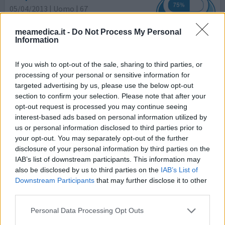
05/04/2013 | Uomo | 67
propranololo
Emicrania
meamedica.it -
Do Not Process My Personal
Information
Efficacia
Quantità effetti collaterali
If you wish to opt-out of the sale, sharing to third parties, or
processing of your personal or sensitive information for
Ho iniziato a prendere il Metroprololo per un lieve rialzo
targeted advertising by us, please use the below opt-out
della pressione. Il medico speravo anche che gli attcchi di
section to confirm your selection. Please note that after your
emicrania diminuissero. Quando però abbiamo visto che
opt-out request is processed you may continue seeing
non era così, allora sono passato al Propranololo 50mg al
interest-based ads based on personal information utilized by
giorno. L'effetto sull'emicrania è stato incredibile: da 4 o 5
us or personal information disclosed to third parties prior to
your opt-out. You may separately opt-out of the further
attacchi per mesi a 1!Per quanto riguarda la pressione, i
disclosure of your personal information by third parties on the
due farmaci hanno lo s
... leggi di più
IAB’s list of downstream participants. This information may
also be disclosed by us to third parties on the
IAB’s List of
0 reazioni
dai opinione
Downstream Participants
that may further disclose it to other
third parties.
Propranololo
Personal Data Processing Opt Outs