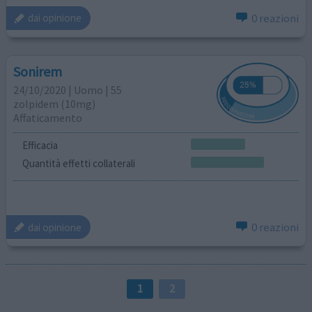
0 reazioni
dai opinione
Sonirem
24/10/2020 | Uomo | 55
zolpidem (10mg)
Affaticamento
Efficacia
Quantità effetti collaterali
0 reazioni
dai opinione
1
2