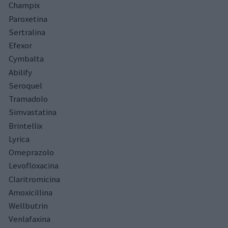
Champix
Paroxetina
Sertralina
Efexor
Cymbalta
Abilify
Seroquel
Tramadolo
Simvastatina
Brintellix
Lyrica
Omeprazolo
Levofloxacina
Claritromicina
Amoxicillina
Wellbutrin
Venlafaxina