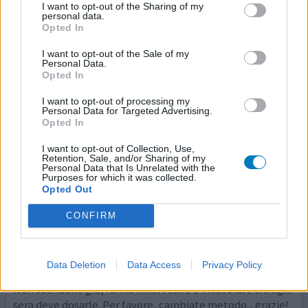
Prendo 10gc la sera e in 20 minuti dormo, mi sveglio
I want to opt-out of the Sharing of my
personal data.
riposata e faccio anche tanti sogni. Prima mi ci volevano
Opted In
ore per dormire a volte giravo per casa cercando il
sonno...adesso è un anno che le assumo giornalmente ho
I want to opt-out of the Sale of my
Personal Data.
provato a stare senza per un po e zero problemi.
Opted In
0 reazioni
dai opinione
I want to opt-out of processing my
Personal Data for Targeted Advertising.
Opted In
I want to opt-out of Collection, Use,
Sonirem
Retention, Sale, and/or Sharing of my
Personal Data that Is Unrelated with the
21/04/2021 | Donna | 67
Purposes for which it was collected.
zolpidem (10mg)
Opted Out
Insonnia
CONFIRM
Efficacia
Quantità effetti collaterali
Data Deletion
Data Access
Privacy Policy
Va tutto bene, ma il modo di dosare le gocce è pessimo...
Non scendono giù, fanno innervosire e incavolare chi ogni
sera deve dosarle. Per favore, cambiate metodo... grazie!