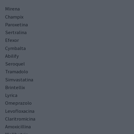
Mirena
Champix
Paroxetina
Sertralina
Efexor
Cymbalta
Abilify
Seroquel
Tramadolo
Simvastatina
Brintellix
Lyrica
Omeprazolo
Levofloxacina
Claritromicina
Amoxicillina