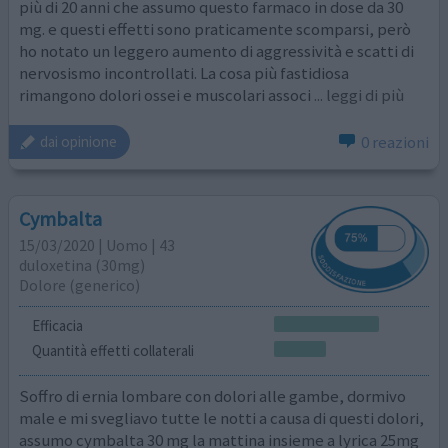
più di 20 anni che assumo questo farmaco in dose da 30
mg. e questi effetti sono praticamente scomparsi, però
ho notato un leggero aumento di aggressività e scatti di
nervosismo incontrollati. La cosa più fastidiosa
rimangono dolori ossei e muscolari associ
... leggi di più
0 reazioni
dai opinione
Cymbalta
15/03/2020 | Uomo | 43
duloxetina (30mg)
Dolore (generico)
Efficacia
Quantità effetti collaterali
Soffro di ernia lombare con dolori alle gambe, dormivo
male e mi svegliavo tutte le notti a causa di questi dolori,
assumo cymbalta 30 mg la mattina insieme a lyrica 25mg