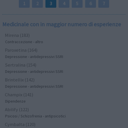
1
2
3
4
5
6
7
Medicinale con in maggior numero di esperienze
Mirena (183)
Contraccezione - altro
Paroxetina (164)
Depressione - antidepressivi SSRI
Sertralina (154)
Depressione - antidepressivi SSRI
Brintellix (142)
Depressione - antidepressivi SSRI
Champix (141)
Dipendenze
Abilify (122)
Psicosi / Schizofrenia - antipsicotici
Cymbalta (120)