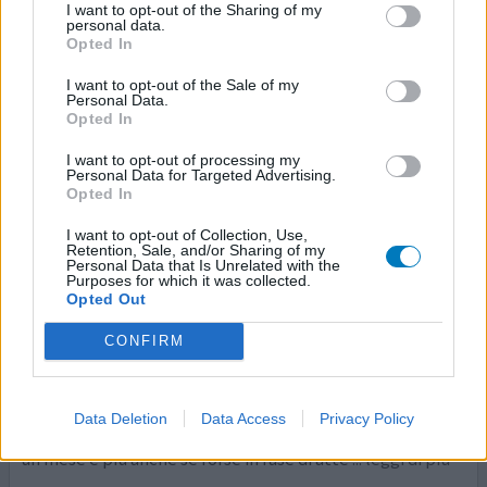
I want to opt-out of the Sharing of my
personal data.
0 reazioni
dai opinione
Opted In
I want to opt-out of the Sale of my
Personal Data.
Cymbalta
Opted In
21/09/2019 | Uomo | 52
I want to opt-out of processing my
duloxetina (60mg)
Personal Data for Targeted Advertising.
Ansia
Opted In
I want to opt-out of Collection, Use,
Efficacia
Retention, Sale, and/or Sharing of my
Personal Data that Is Unrelated with the
Quantità effetti collaterali
Purposes for which it was collected.
Opted Out
Prendevo cymbalta perché ero un po giù di morale.Lo ho
preso per circa due mesi associato a lyrica per dolori ai
CONFIRM
piedi da neuropatia da compressione.Ho iniziato dopo un
mese ad avere pizzicore alla pelle ipersensibilita a
contatto con i tessuti avevo gia dismesso Lyrica.Ho
Data Deletion
Data Access
Privacy Policy
sospeso anche Cymbalta in seguito ma a distanza di circa
un mese e piu anche se forse in fase di atte
... leggi di più