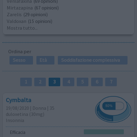
Venlafaxina
(69 opinioni)
Mirtazapina
(67 opinioni)
Zarelis
(29 opinioni)
Valdoxan
(15 opinioni)
Mostra tutto...
Ordina per
Sesso
Età
Soddisfazione complessiva
1
2
3
4
5
6
7
Cymbalta
19/08/2020 | Donna | 35
duloxetina (30mg)
Insonnia
Efficacia