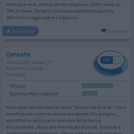
mattina e sera, adesso dormo meglio e i dolori sono un
70% in meno. Diciamo che sono soddisfatto però ho
difficoltà a.raggiungere l orgasmo.
0 reazioni
dai opinione
Cymbalta
10/02/2020 | Uomo | 77
duloxetina (30mg)
Nevralgia
Efficacia
Quantità effetti collaterali
N evralgie facciali tipiche della "bocca che brucia" che si
manifestano come un dolore pungente alle gengive,
soprattutto nella parte inferiore della bocca.
Attualmente , dopo due mesi di assunzione, il dolore è
notevolmente diminuito, riesco a gestirlo con una dose