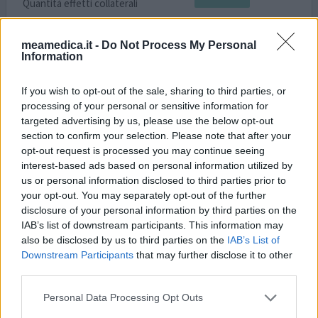
Quantità effetti collaterali
Sto passando dal cymbalta al cipralex speriamo qualcuno
meamedica.it -
Do Not Process My Personal
ha info
Information
0 reazioni
dai opinione
If you wish to opt-out of the sale, sharing to third parties, or
processing of your personal or sensitive information for
targeted advertising by us, please use the below opt-out
Cymbalta
section to confirm your selection. Please note that after your
opt-out request is processed you may continue seeing
25/09/2019 | Uomo | 55
interest-based ads based on personal information utilized by
duloxetina (30mg)
us or personal information disclosed to third parties prior to
Ansia
your opt-out. You may separately opt-out of the further
disclosure of your personal information by third parties on the
Efficacia
IAB’s list of downstream participants. This information may
Quantità effetti collaterali
also be disclosed by us to third parties on the
IAB’s List of
Downstream Participants
that may further disclose it to other
Purtroppo il Cymbalta può dare notevoli problemi a
third parties.
livello di funzionalità urinaria (impellenza urinaria,
difficoltà nella minzione e scarso gettito, fastidio ai
Personal Data Processing Opt Outs
testicoli)