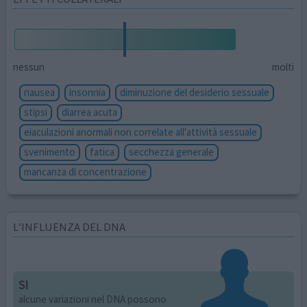
nessun
molti
nausea
insonnia
diminuzione del desiderio sessuale
stipsi
diarrea acuta
eiaculazioni anormali non correlate all'attività sessuale
svenimento
fatica
secchezza generale
mancanza di concentrazione
L’INFLUENZA DEL DNA
SI
alcune variazioni nel DNA possono