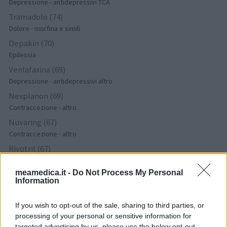
Depressione - antidepressivi TCA
Tramadolo (74)
Dolore - morfina e simili
Depakin (70)
Epilessia
Venlafaxina (69)
Depressione - antidepressivi altro
Nexplanon (69)
Contraccezione - altro
Nuvaring (67)
Contraccezione - altro
Rivotril (67)
Epilessia
meamedica.it -
Do Not Process My Personal
Mirtazapina (67)
Information
Depressione - antidepressivi altro
Simvastatina (64)
If you wish to opt-out of the sale, sharing to third parties, or
Colesterolo
processing of your personal or sensitive information for
targeted advertising by us, please use the below opt-out