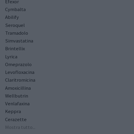
Efexor
Cymbalta
Abilify
Seroquel
Tramadolo
Simvastatina
Brintellix
Lyrica
Omeprazolo
Levofloxacina
Claritromicina
Amoxicillina
Wellbutrin
Venlafaxina
Keppra
Cerazette
Mostra tutto...