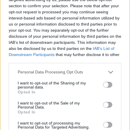
Omeprazolo (62)
section to confirm your selection. Please note that after your
Acidità gastrica - Inibitori della pompa protonica
opt-out request is processed you may continue seeing
Livial (61)
interest-based ads based on personal information utilized by
Ormoni - estrogeni
us or personal information disclosed to third parties prior to
Trulicity (61)
your opt-out. You may separately opt-out of the further
disclosure of your personal information by third parties on the
Diabete - farmaci orali
IAB’s list of downstream participants. This information may
Amoxicillina (60)
also be disclosed by us to third parties on the
IAB’s List of
Antibiotici - penicilline ad ampio spettro
Downstream Participants
that may further disclose it to other
third parties.
Le valutazioni su questa pagina sono contenuti generati dagli
Personal Data Processing Opt Outs
utenti, letti e revisionati prima dell'approvazione per soddisfare i
I want to opt-out of the Sharing of my
nostri standard di valutazione dei farmaci. Non chiediamo di
personal data.
dimostrare alcuna conoscenza medica ai nostri utenti quando
Opted In
descrivono le loro esperienze. In questo modo, le opinioni e le
I want to opt-out of the Sale of my
esperienze descritte riflettono solo il loro punto di vista e non
Personal Data.
quello dei proprietari del sito web. Ricorda che queste
Opted In
esperienze differiscono da persona a persona e che deve
sempre contattare il medico o il farmacista per un consiglio sui
I want to opt-out of processing my
Personal Data for Targeted Advertising.
farmaci.