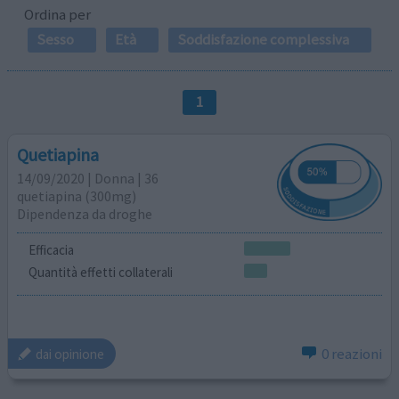
Ordina per
Sesso
Età
Soddisfazione complessiva
1
Quetiapina
14/09/2020 | Donna | 36
quetiapina (300mg)
Dipendenza da droghe
Efficacia
Quantità effetti collaterali
0 reazioni
dai opinione