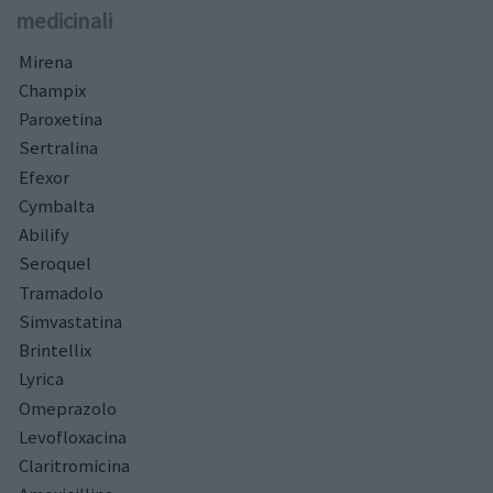
medicinali
Mirena
Champix
Paroxetina
Sertralina
Efexor
Cymbalta
Abilify
Seroquel
Tramadolo
Simvastatina
Brintellix
Lyrica
Omeprazolo
Levofloxacina
Claritromicina