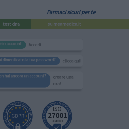
Farmaci sicuri per te
test dna
su meamedica.it
l mio account
Accedi
ai dimenticato la tua password?
clicca qui!
on hai ancora un account?
creare una
ora!