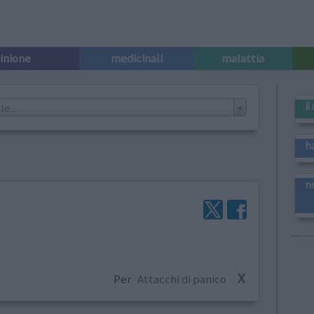
pinione
medicinali
malattia
i
e...
h
n
X
Per
Attacchi di panico