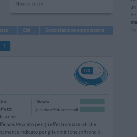
Mostra tutto...
un 
Se 
me
fr
esso
Età
Soddisfazione complessiva
1
doc.
Efficacia
ffetti
Quantità effetti collaterali
la a che
ficace. Peccato per gli effetti collaterali che
tamente indicato per gli uomini che soffrono di