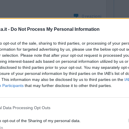
0 reazioni
.it -
Do Not Process My Personal Information
to opt-out of the sale, sharing to third parties, or processing of your per
formation for targeted advertising by us, please use the below opt-out s
r selection. Please note that after your opt-out request is processed y
eing interest-based ads based on personal information utilized by us or
disclosed to third parties prior to your opt-out. You may separately opt-
losure of your personal information by third parties on the IAB’s list of
doc.
Efficacia
. This information may also be disclosed by us to third parties on the
IA
ffetti
Quantità effetti collaterali
Participants
that may further disclose it to other third parties.
la a che
ficace. Peccato per gli effetti collaterali che
tamente indicato per gli uomini che soffrono di
l Data Processing Opt Outs
o opt-out of the Sharing of my personal data.
0 reazioni
In