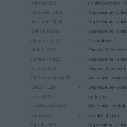
Mirena (183)
-
Contraccezione - a
Paroxetina (164)
-
Depressione - anti
Sertralina (154)
-
Depressione - anti
Brintellix (142)
-
Depressione - anti
Champix (141)
-
Dipendenze
Abilify (122)
-
Psicosi / Schizofren
Cymbalta (120)
-
Depressione - antid
Xeplion (116)
-
Psicosi / Schizofren
Claritromicina (115)
-
Antibiotici - macrol
Efexor (111)
-
Depressione - antid
Lyrica (107)
-
Epilessia
Levofloxacina (93)
-
Antibiotici - chinol
Xanax (90)
-
Disturbi d'ansia
Cipralex (89)
-
Depressione - anti