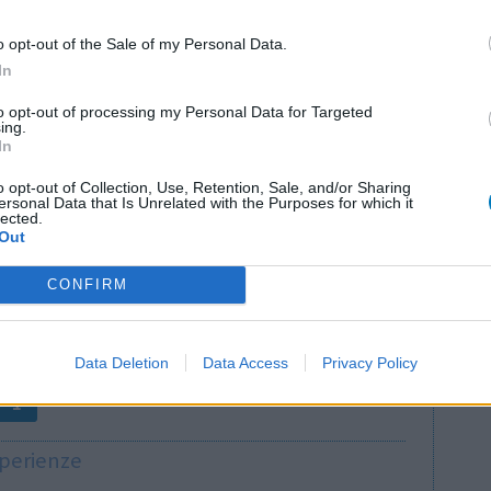
o opt-out of the Sale of my Personal Data.
In
to opt-out of processing my Personal Data for Targeted
ing.
In
o opt-out of Collection, Use, Retention, Sale, and/or Sharing
ersonal Data that Is Unrelated with the Purposes for which it
 'ma sono 4
lected.
Efficacia
Out
 mio umore
Quantità effetti collaterali
CONFIRM
0 reazioni
Data Deletion
Data Access
Privacy Policy
1
sperienze