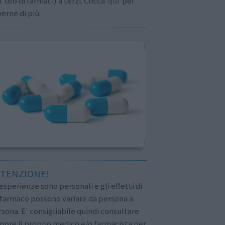
l'uso di farmaci) a terzi. Clicca
qui
per
erne di più.
TENZIONE!
esperienze sono personali e gli effetti di
 farmaco possono variare da persona a
sona. E' consigliabile quindi consultare
pre il proprio medico e/o farmacista per