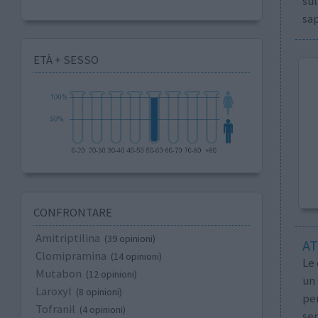
sul
sap
ETÀ + SESSO
CONFRONTARE
Amitriptilina
(39 opinioni)
AT
Clomipramina
(14 opinioni)
Le 
Mutabon
(12 opinioni)
un
Laroxyl
(8 opinioni)
per
Tofranil
(4 opinioni)
sem