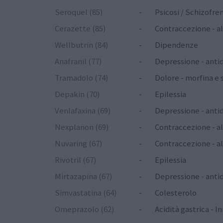
Seroquel (85)
-
Psicosi / Schizofren
Cerazette (85)
-
Contraccezione - a
Wellbutrin (84)
-
Dipendenze
Anafranil (77)
-
Depressione - anti
Tramadolo (74)
-
Dolore - morfina e s
Depakin (70)
-
Epilessia
Venlafaxina (69)
-
Depressione - antid
Nexplanon (69)
-
Contraccezione - a
Nuvaring (67)
-
Contraccezione - a
Rivotril (67)
-
Epilessia
Mirtazapina (67)
-
Depressione - antid
Simvastatina (64)
-
Colesterolo
Omeprazolo (62)
-
Acidità gastrica - 