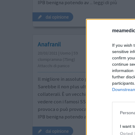
IPB benigna potendo av
... leggi di più
dai opinione
meamedica
Anafranil
If you wish 
sensitive in
20/03/2021 | Uomo | 59
confirm you
clomipramina (75mg)
continue se
Attacchi di panico
information 
further disc
Il migliore in assoluto per depressione; dap e 
participants
Sarebbe il non plus ultra se non avesse tanti e
Downstream 
collaterali. È un vecchio triciclico e non ha nul
vedere con i famosi SSRI. È di gran lunga più ef
provoca o può provocare. Inoltre non è assolu
Persona
IPB benigna potendo av
... leggi di più
I want t
dai opinione
Opted 