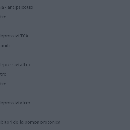
ia - antipsicotici
ltro
depressivi TCA
imili
epressivi altro
ltro
ltro
epressivi altro
Inibitori della pompa protonica