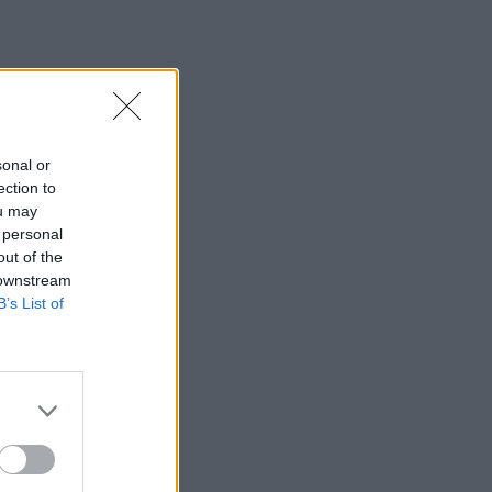
sonal or
ection to
ou may
 personal
out of the
 downstream
B’s List of