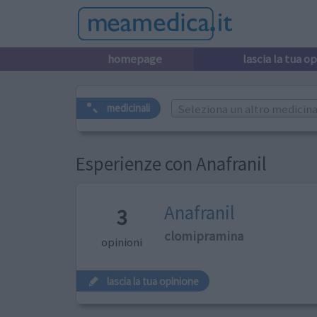
homepage
lascia la tua o
Seleziona un altro medicinal
medicinali
Esperienze con Anafranil
Anafranil
3
clomipramina
opinioni
lascia la tua opinione